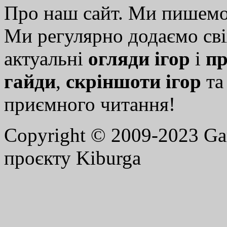
Про наш сайт. Ми пишем
Ми регулярно додаємо св
актуальні
огляди ігор
і
пр
гайди
,
скріншоти ігор
т
приємного читання!
Copyright © 2009-2023 G
проєкту Kiburga