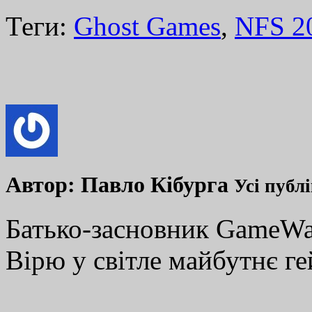
Теги:
Ghost Games
,
NFS 2
Автор:
Павло Кібурга
Усі публ
Батько-засновник GameWay
Вірю у світле майбутнє ге