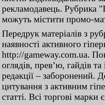
рекламодавець. Рубрика "Г
можуть містити промо-мат
Передрук матеріалів з руб
наявності активного гіпе
http://gameway.com.ua. По
оглядів, прев’ю, гайдів та
редакції – заборонений. 
цитування з активним гіп
статті. Всі торгові марки 