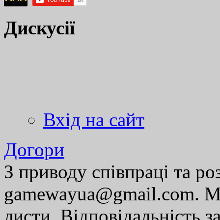
Дискусії
Вхід на сайт
Догори
З приводу співпраці та р
gamewayua@gmail.com. Ми
листи. Відповідальність за