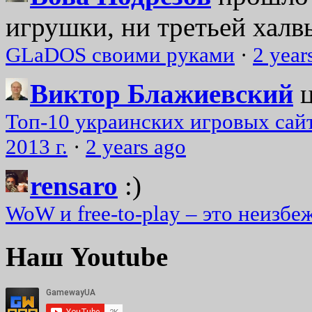
игрушки, ни третьей халвь
GLaDOS своими руками
·
2 year
Виктор Блажиевский
Топ-10 украинских игровых сайт
2013 г.
·
2 years ago
rensaro
:)
WoW и free-to-play – это неизбе
Наш Youtube