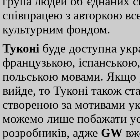
група людей об’єднаних с
співпрацею з авторкою вс
культурним фондом.
Туконі
буде доступна укр
французькою, іспанською,
польською мовами. Якщо 
вийде, то Туконі також с
створеною за мотивами ук
можемо лише побажати усп
розробників, адже
GW
вже