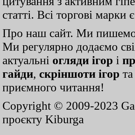
цитування з активним гіп
статті. Всі торгові марки 
Про наш сайт. Ми пишем
Ми регулярно додаємо св
актуальні
огляди ігор
і
пр
гайди
,
скріншоти ігор
т
приємного читання!
Copyright © 2009-2023 G
проєкту Kiburga