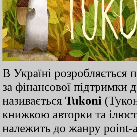
В Україні розробляється п
за фінансової підтримки 
називається
Tukoni
(Тукон
книжкою авторки та ілюс
належить до жанру point-a