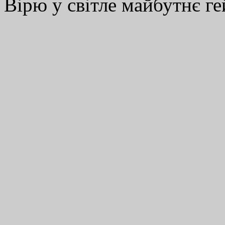
Вірю у світле майбутнє ге