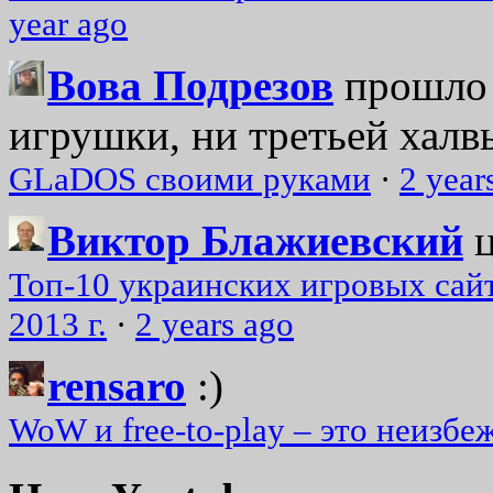
year ago
Вова Подрезов
прошло 
игрушки, ни третьей халвь
GLaDOS своими руками
·
2 year
Виктор Блажиевский
Топ-10 украинских игровых сайт
2013 г.
·
2 years ago
rensaro
:)
WoW и free-to-play – это неизбе