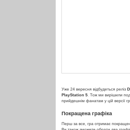
Уже 24 вересня відбудеться реліз
D
PlayStation 5
. Тож ми вирішили под
прийдешнім фанатам у цій версії гри
Покращена графіка
Перш за все, гра отримає покращен
Ви також зможете обрати два граф