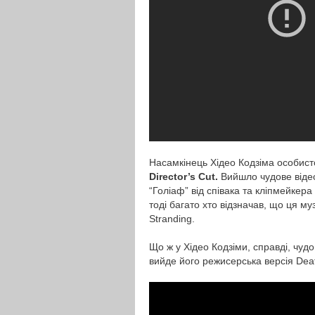
Насамкінець Хідео Кодзіма особист
Director’s Cut.
Вийшло чудове віде
“Голіаф” від співака та кліпмейкера
тоді багато хто відзначав, що ця му
Stranding.
Що ж у Хідео Кодзіми, справді, чуд
вийде його режисерська версія Deat