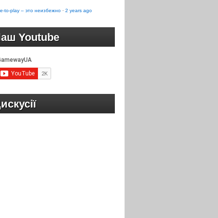
e-to-play – это неизбежно
·
2 years ago
аш Youtube
искусії