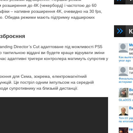
м розширення до 4K (чекерборд) і частотою до 60
афіки – нативне розширення 4K, очевидно на 30 fps,
ою. Обидва режими мають підтримку надшироких
К
озброєння
M
nding Director’s Cut адаптоване під можливості PS5
пи
ю тактильною віддачі ви будете краще
відчувати зміни
ме
Как вылеч
ас адаптивні тригери контролера матимуть супротив у
year ago
B
ти
броєння для Сема, зокрема, електромагнітний
Финальные
ункцій. Це постріл одним імпульсом на середній
истерики
коди супротивнику на близькій дистанції.
В
ни
GLaDOS с
В
Топ-10 ук
по итогам
re