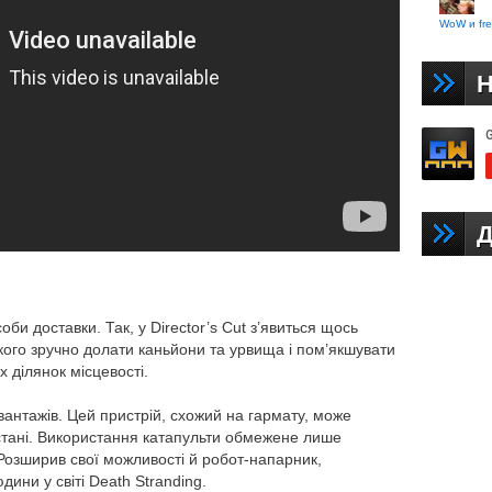
WoW и fre
Н
Д
оби доставки. Так, у Director’s Cut з’явиться щось
кого зручно долати каньйони та урвища і пом’якшувати
 ділянок місцевості.
вантажів. Цей пристрій, схожий на гармату, може
дстані. Використання катапульти обмежене лише
Розширив свої можливості й робот-напарник,
ини у світі Death Stranding.