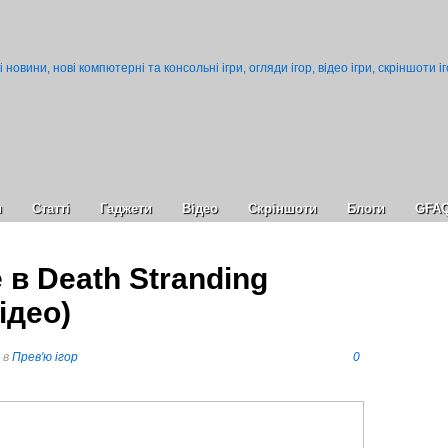
и
Статті
Гаджети
Відео
Cкріншоти
Блоги
GFA
 в Death Stranding
відео)
в
Прев'ю ігор
0