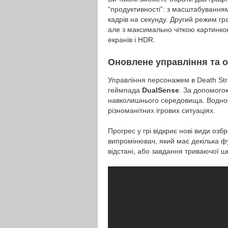
“продуктивності”: з масштабування
кадрів на секунду. Другий режим гр
але з максимально чіткою картинк
екранів і HDR.
Оновлене управління та 
Управління персонажем в Death Stra
геймпада
DualSense
. За допомого
навколишнього середовища. Водноч
різноманітних ігрових ситуаціях.
Прогрес у грі відкриє нові види оз
випромінювач, який має декілька ф
відстані, або завдання триваючої ш