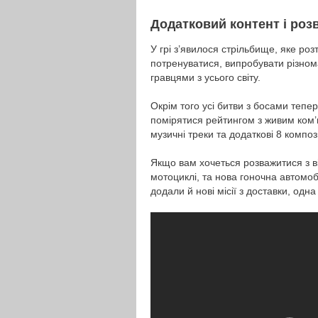
Додатковий контент і роз
У грі з’явилося стрільбище, яке ро
потренуватися, випробувати різнома
гравцями з усього світу.
Окрім того усі битви з босами тепер
помірятися рейтингом з живим ком’ю
музичні треки та додаткові 8 композ
Якщо вам хочеться розважитися з ві
мотоциклі, та нова гоночна автомоб
додали й нові місії з доставки, одн