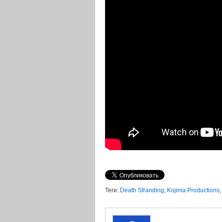
Теги:
Death Stranding
,
Kojima Productions