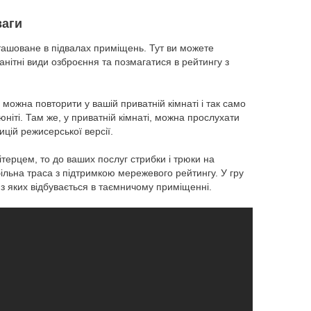
ваги
зташоване в підвалах приміщень. Тут ви можете
нітні види озброєння та позмагатися в рейтингу з
 можна повторити у вашій приватній кімнаті і так само
ніті. Там же, у приватній кімнаті, можна прослухати
ицій режисерської версії.
терцем, то до ваших послуг стрибки і трюки на
ільна траса з підтримкою мережевого рейтингу. У гру
а з яких відбувається в таємничому приміщенні.