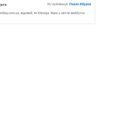
урга
Усі публікації:
Павло Кібурга
Way.com.ua, відомий, як Kiburga. Вірю у світле майбутнє