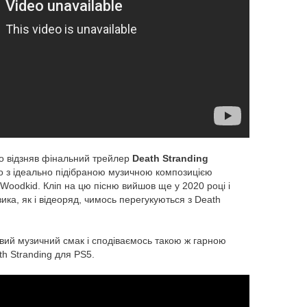
о відзняв фінальний трейлер
Death Stranding
о з ідеально підібраною музичною композицією
 Woodkid. Кліп на цю пісню вийшов ще у 2020 році і
зика, як і відеоряд, чимось перегукуються з Death
овий музичний смак і сподіваємось такою ж гарною
h Stranding для PS5.