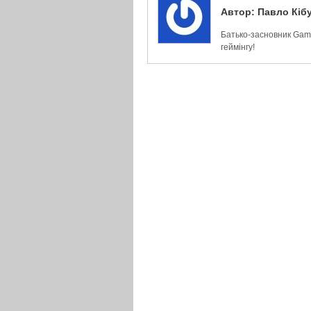
Автор:
Павло Кіб
Батько-засновник Game
геймінгу!