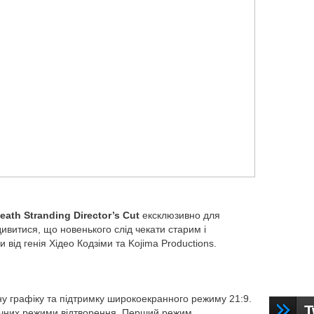
eath Stranding Director’s Cut
ексклюзивно для
ивитися, що новенького слід чекати старим і
 від генія Хідео Кодзіми та Kojima Productions.
у графіку та підтримку широкоекранного режиму 21:9.
T
ічних режими відтворення. Перший режим