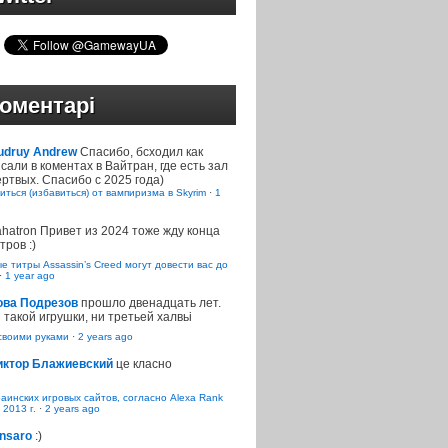
оментарі
udruy Andrew
Спасибо, бсходил как
сали в коментах в Вайтран, где есть зал
ртвых. Спасибо с 2025 года)
иться (избавиться) от вампиризма в Skyrim
·
1
ahatron
Привет из 2024 тоже жду конца
тров :)
 титры Assassin’s Creed могут довести вас до
·
1 year ago
ова Подрезов
прошло двенадцать лет.
 такой игрушки, ни третьей халвьі
воими руками
·
2 years ago
иктор Блажиевский
це класно
раинских игровых сайтов, согласно Alexa Rank
 2013 г.
·
2 years ago
nsaro
:)