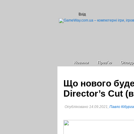
Вхід
Новини
Прев’ю
Огляд
Що нового буде
Director’s Cut (
Опубліковано 14.09.2021,
Павло Кібурга