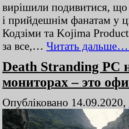
вирішили подивитися, що 
і прийдешнім фанатам у ці
Кодзіми та Kojima Produc
за все,…
Читать дальше…
Death Stranding PC
мониторах – это оф
Опубліковано 14.09.2020,