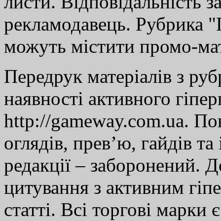
листи. Відповідальність за
рекламодавець. Рубрика "Г
можуть містити промо-мат
Передрук матеріалів з руб
наявності активного гіпе
http://gameway.com.ua. По
оглядів, прев’ю, гайдів та
редакції – заборонений. 
цитування з активним гіп
статті. Всі торгові марки 