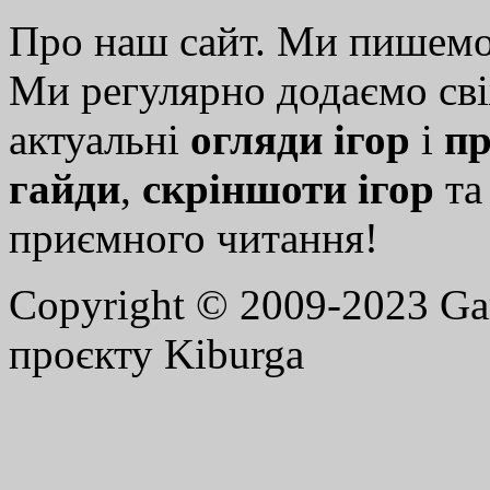
Про наш сайт. Ми пишем
Ми регулярно додаємо св
актуальні
огляди ігор
і
пр
гайди
,
скріншоти ігор
т
приємного читання!
Copyright © 2009-2023 G
проєкту Kiburga