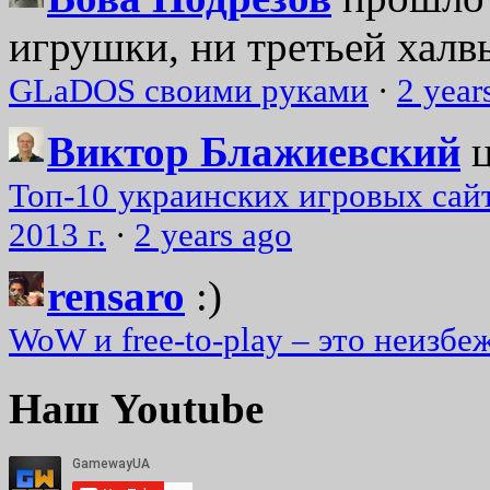
игрушки, ни третьей халвь
GLaDOS своими руками
·
2 year
Виктор Блажиевский
Топ-10 украинских игровых сайт
2013 г.
·
2 years ago
rensaro
:)
WoW и free-to-play – это неизбе
Наш Youtube