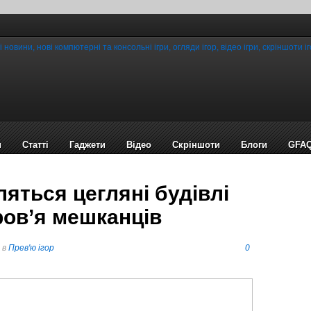
и
Статті
Гаджети
Відео
Cкріншоти
Блоги
GFA
влятьcя цегляні будівлі
ров’я мешканців
в
Прев'ю ігор
0