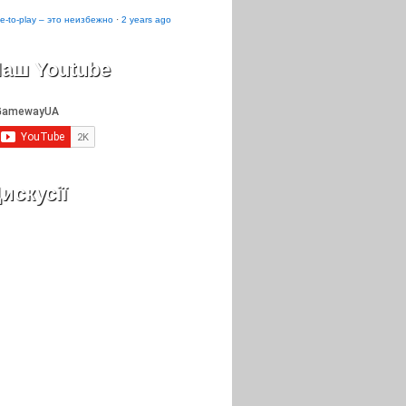
e-to-play – это неизбежно
·
2 years ago
аш Youtube
искусії