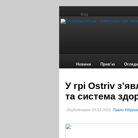
Вхід
Новини
Прев’ю
Огляд
У грі Ostriv з’я
та система здо
Опубліковано 03.12.2022,
Павло Кібурга