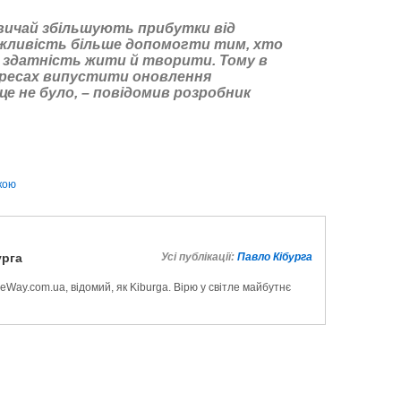
звичай збільшують прибутки від
ожливість більше допомогти тим, хто
 здатність жити й творити. Тому в
ересах випустити оновлення
це не було, – повідомив розробник
ькою
урга
Усі публікації:
Павло Кібурга
Way.com.ua, відомий, як Kiburga. Вірю у світле майбутнє