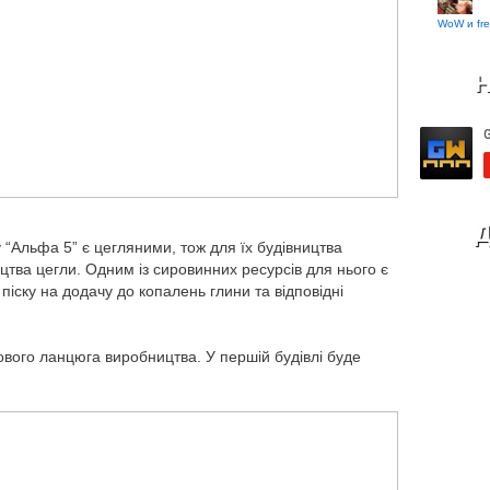
WoW и fre
Н
Д
у “Альфа 5” є цегляними, тож для їх будівництва
тва цегли. Одним із сировинних ресурсів для нього є
і піску на додачу до копалень глини та відповідні
нового ланцюга виробництва. У першій будівлі буде