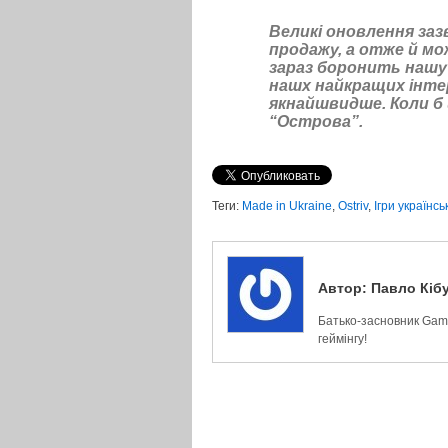
Великі оновлення за
продажу, а отже й м
зараз боронить нашу
нашх найкращих інт
якнайшвидше. Коли б 
“Острова”.
Теги:
Made in Ukraine
,
Ostriv
,
Ігри українс
Автор:
Павло Кіб
Батько-засновник Game
геймінгу!