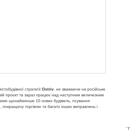
істобудівної стратегії
Ostriv
, не зважаючи на російське
вій проєкт та зараз працює над наступним величезним
тиме щонайменше 10 нових будівель, псування
и, покращену торгівлю та багато інших виправлень і
T