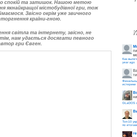
про спокій та затишок. Нашою метою
я якнайкращої містобудівної гри, тож
ймаємося. Звісно окрім уже звичного
вторгнення країни-гною.
К
ення світла та інтернету, звісно, не
тім, нам удається досягати певного
 автор гри
Євген
.
M
пи
ме
Как вылеч
year ago
B
ти
Финальные
истерики
В
ни
GLaDOS с
В
Топ-10 ук
по итогам
re