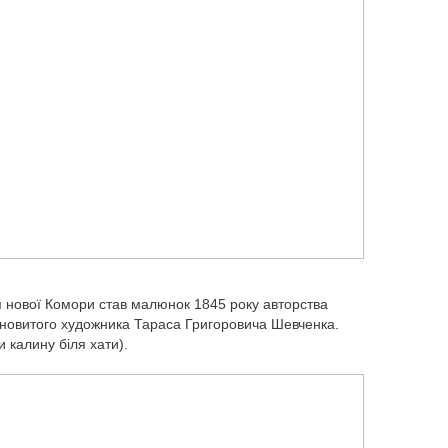
я нової Комори став малюнок 1845 року авторства
лановитого художника Тараса Григоровича Шевченка.
 калину біля хати).