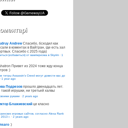
оментарі
udruy Andrew
Спасибо, бсходил как
сали в коментах в Вайтран, где есть зал
ртвых. Спасибо с 2025 года)
иться (избавиться) от вампиризма в Skyrim
·
1
ahatron
Привет из 2024 тоже жду конца
тров :)
 титры Assassin’s Creed могут довести вас до
·
1 year ago
ова Подрезов
прошло двенадцать лет.
 такой игрушки, ни третьей халвьі
воими руками
·
2 years ago
иктор Блажиевский
це класно
раинских игровых сайтов, согласно Alexa Rank
 2013 г.
·
2 years ago
nsaro
:)