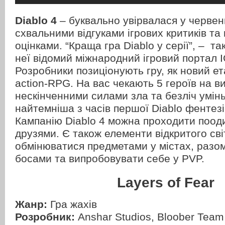
Diablo 4
– буквально увірвалася у червен
схвальними відгуками ігрових критиків та
оцінками. “Краща гра Diablo у серії”, – та
неї відомий міжнародний ігровий портал I
Розробники позиціонують гру, як
новий ет
action-RPG. На вас чекають 5 героїв на ви
нескінченними силами зла та безліч умін
найтемніша з часів першої Diablo фентез
Кампанію Diablo 4 можна проходити пооди
друзями. Є також елементи відкритого сві
обмінюватися предметами у містах, разо
босами та випробовувати себе у PVP.
Layers of Fear
Жанр:
Гра жахів
Розробник:
Anshar Studios, Bloober Team