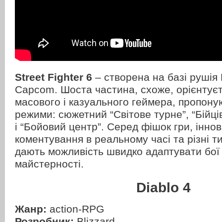
Street Fighter 6
– створена на базі рушія
Capcom. Шоста частина, схоже, орієнтуєт
масового і казуального геймера, пропоную
режими: сюжетний “Світове турне”, “Бійц
і “Бойовий центр”. Серед фішок гри, інно
коментування в реальному часі та різні т
дають можливість швидко адаптувати бої п
майстерності.
Diablo 4
Жанр:
action-RPG
Розробник:
Blizzard