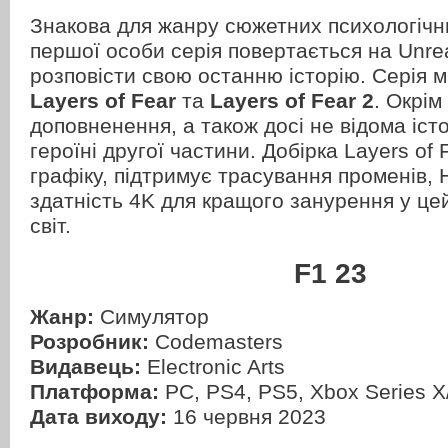
Знакова для жанру сюжетних психологічни
першої особи серія повертається на Unre
розповісти свою останню історію. Серія мі
Layers of Fear
та
Layers of Fear 2
. Окрім
доповненення, а також досі не відома іст
героїні другої частини. Добірка Layers of
графіку, підтримує трасування променів, 
здатність 4K для кращого занурення у ц
світ.
F1 23
Жанр:
Симулятор
Розробник:
Codemasters
Видавець:
Electronic Arts
Платформа:
PC, PS4, PS5, Xbox Series X
Дата виходу:
16 червня 2023