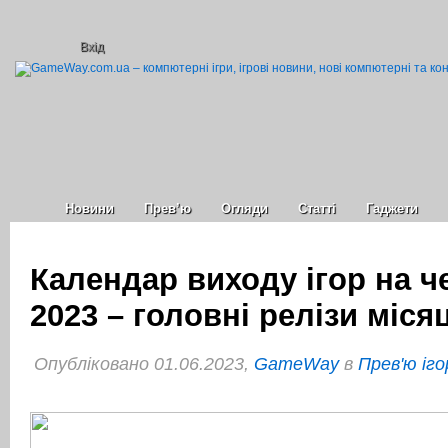
Вхід
Новини
Прев’ю
Огляди
Статті
Гаджети
Календар виходу ігор на ч
2023 – головні релізи міся
Опубліковано 01.06.2023,
GameWay
в
Прев'ю іго