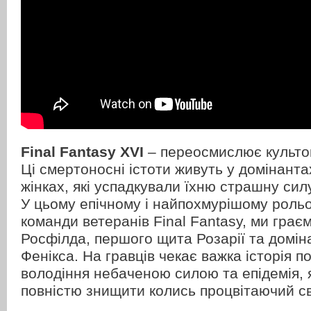
Final Fantasy XVI
– переосмислює культов
Ці смертоносні істоти живуть у домінантах
жінках, які успадкували їхню страшну сил
У цьому епічному і найпохмурішому рольо
команди ветеранів Final Fantasy, ми грає
Росфілда, першого щита Розарії та домін
Фенікса. На гравців чекає важка історія п
володіння небаченою силою та епідемія, 
повністю знищити колись процвітаючий сві