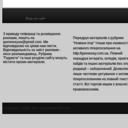
Вхід на сайт
З приводу співпраці та розміщення
реклами, пишіть на
Передрук матеріалів з рубрики
gamewayua@gmail.com. Ми
“Новини ігор” тільки при наявност
відповідаємо на цікаві нам листи.
активного гіперпосилання на
Відповідальність за зміст реклами -
http://gameway.com.ua. Повний
несе рекламодавець. Рубрика
"Гаджети" та інші розділи сайту можуть
передрук інтерв’ю, оглядів, прев’
містити промо-матеріали.
гайдів та інших матеріалів без зг
редакції – заборонений. Дозволя
лише часткове цитування з акти
гіперпосиланням на повний текст
статті. Всі торгові марки є власніс
правовласників.
Copyright © 2009-2023 GameWay.com.ua