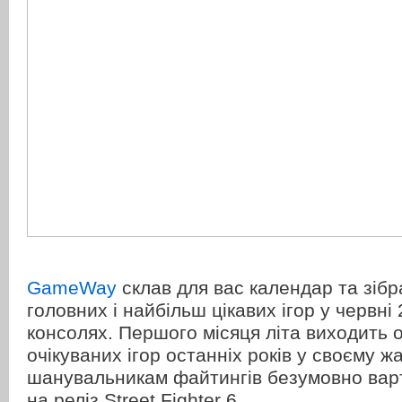
GameWay
склав для вас календар та зіб
головних і найбільш цікавих ігор у червні 
консолях. Першого місяця літа виходить 
очікуваних ігор останніх років у своєму жа
шанувальникам файтингів безумовно варт
на реліз Street Fighter 6.