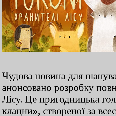
Чудова новина для шанува
анонсовано розробку повн
Лісу. Це пригодницька го
клацни», створеної за все