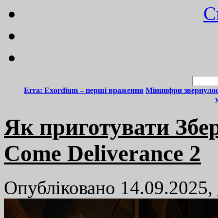
C
Erra: Exordium – перші враження
Мінцифри звернулос
Як приготувати Збе
Come Deliverance 2
Опубліковано 14.09.2025,