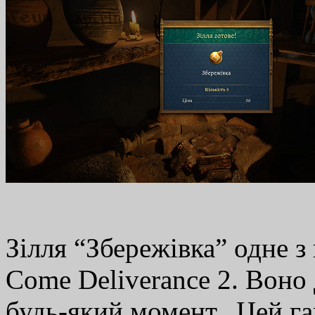
Зілля “Збережівка” одне 
Come Deliverance 2. Воно 
будь-який момент. Цей га