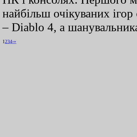
найбільш очікуваних ігор 
– Diablo 4, а шанувальн
1
2
3
4
›
»