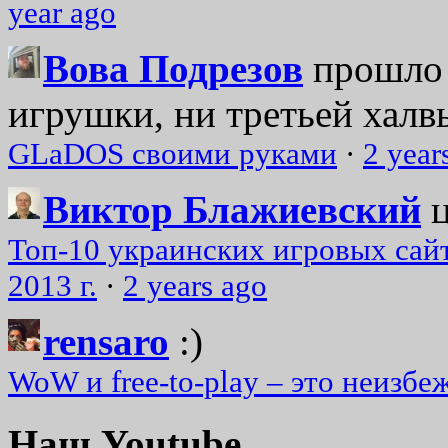
year ago
Вова Подрезов
прошло 
игрушки, ни третьей халвь
GLaDOS своими руками
·
2 year
Виктор Блажиевский
Топ-10 украинских игровых сайт
2013 г.
·
2 years ago
rensaro
:)
WoW и free-to-play – это неизбе
Наш Youtube