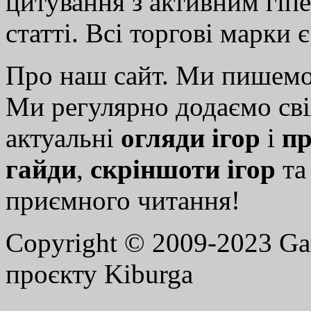
цитування з активним гіп
статті. Всі торгові марки 
Про наш сайт. Ми пишем
Ми регулярно додаємо св
актуальні
огляди ігор
і
пр
гайди
,
скріншоти ігор
т
приємного читання!
Copyright © 2009-2023 G
проєкту Kiburga