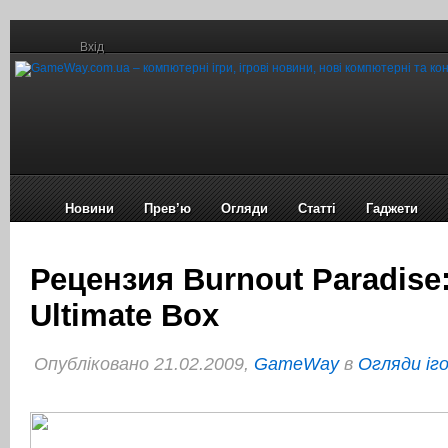
Вхід
Новини
Прев’ю
Огляди
Статті
Гаджети
Рецензия Burnout Paradise
Ultimate Box
Опубліковано 21.02.2009,
GameWay
в
Огляди іг