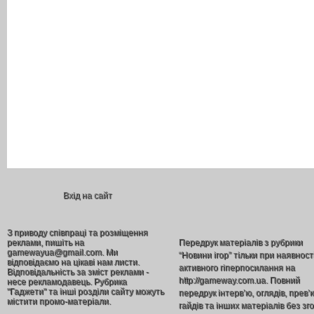
Вхід на сайт
З приводу співпраці та розміщення
реклами, пишіть на
Передрук матеріалів з рубрики
gamewayua@gmail.com. Ми
“Новини ігор” тільки при наявност
відповідаємо на цікаві нам листи.
активного гіперпосилання на
Відповідальність за зміст реклами -
http://gameway.com.ua. Повний
несе рекламодавець. Рубрика
"Гаджети" та інші розділи сайту можуть
передрук інтерв’ю, оглядів, прев’
містити промо-матеріали.
гайдів та інших матеріалів без зг