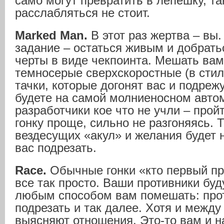
само могут превратить в лепешку, та
расслабляться не стоит.
Marked Man.
В этот раз жертва – вы.
задание – остаться живым и добрат
черты в виде чекпоинта. Мешать вам
темносерые сверхскоростные (в стил
тачки, которые догонят вас и подреж
будете на самой молниеносном автом
разработчики кое что не учли – пройт
гонку проще, сильно не разгоняясь. Т
вездесущих «акул» и желания будет
вас подрезать.
Race.
Обычные гонки «кто первый пр
все так просто. Ваши противники буд
любым способом вам помешать: про
подрезать и так далее. Хотя и между
выясняют отношения. Это-то вам и н