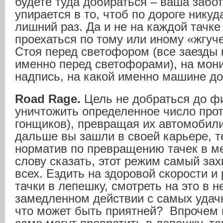
будете туда добираться – ваша забот
упирается в то, чтоб по дороге никуд
лишний раз. Да и не на каждой тачк
проехаться по тому или иному «жгуч
Стоя перед светофором (все заезды
именно перед светофорами), на мон
надпись, на какой именно машине до
Road Rage.
Цель не добраться до ф
уничтожить определенное число прот
гонщиков), превращая их автомобили
дальше вы зашли в своей карьере, 
норматив по превращению тачек в м
слову сказать, этот режим самый за
всех. Ездить на здоровой скорости и
тачки в лепешку, смотреть на это в 
замедленном действии с самых удачн
что может быть приятней? Впрочем и