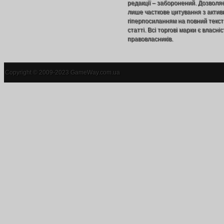
редакції – заборонений. Дозволя
лише часткове цитування з акти
гіперпосиланням на повний текст
статті. Всі торгові марки є власніс
правовласників.
Copyright © 2009-2023 GameWay.com.ua