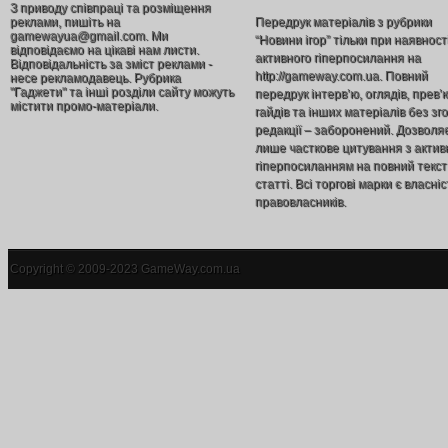
З приводу співпраці та розміщення
реклами, пишіть на
Передрук матеріалів з рубрики
gamewayua@gmail.com. Ми
“Новини ігор” тільки при наявност
відповідаємо на цікаві нам листи.
активного гіперпосилання на
Відповідальність за зміст реклами -
http://gameway.com.ua. Повний
несе рекламодавець. Рубрика
"Гаджети" та інші розділи сайту можуть
передрук інтерв’ю, оглядів, прев’
містити промо-матеріали.
гайдів та інших матеріалів без зг
редакції – заборонений. Дозволя
лише часткове цитування з акти
гіперпосиланням на повний текст
статті. Всі торгові марки є власніс
правовласників.
Copyright © 2009-2023 GameWay.com.ua