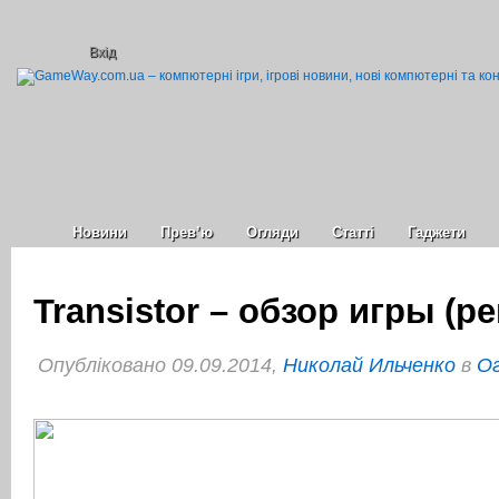
Вхід
Новини
Прев’ю
Огляди
Статті
Гаджети
Transistor – обзор игры (р
Опубліковано 09.09.2014,
Николай Ильченко
в
Ог