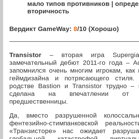
мало типов противников | опред
вторичность
Вердикт GameWay:
8
/10 (Хорошо)
———————————————————
Transistor
– вторая игра Supergia
замечательный дебют 2011-го года – A
запомнился очень многим игрокам, как
геймдизайна и потрясающего стиля.
родстве Bastion и Transistor трудно –
сделана на впечатлении от 
предшественницы.
Да, вместо разрушенной колоссаль
фентезийно-стимпанковской реальнос
«Транзисторе» нас ожидает разруш
глобальной катастрофой виртуал