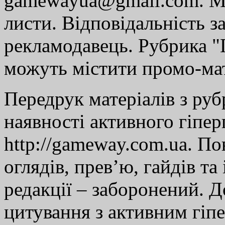
gamewayua@gmail.com. Ми
листи. Відповідальність за
рекламодавець. Рубрика "Г
можуть містити промо-мат
Передрук матеріалів з руб
наявності активного гіпе
http://gameway.com.ua. По
оглядів, прев’ю, гайдів та
редакції – заборонений. 
цитування з активним гіп