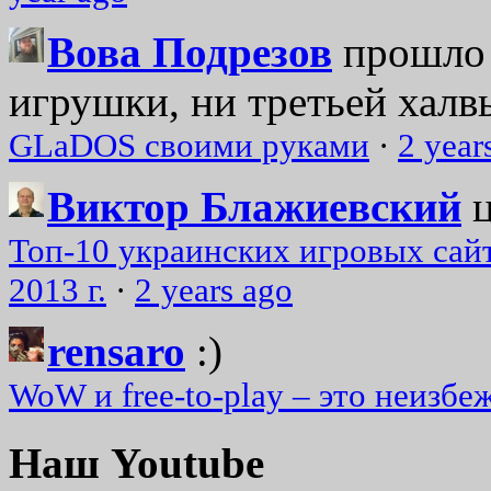
Вова Подрезов
прошло 
игрушки, ни третьей халвь
GLaDOS своими руками
·
2 year
Виктор Блажиевский
Топ-10 украинских игровых сайт
2013 г.
·
2 years ago
rensaro
:)
WoW и free-to-play – это неизбе
Наш Youtube