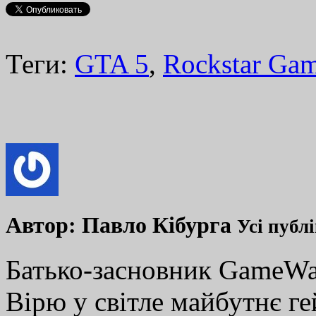
Теги:
GTA 5
,
Rockstar Ga
Автор:
Павло Кібурга
Усі публ
Батько-засновник GameWay
Вірю у світле майбутнє ге