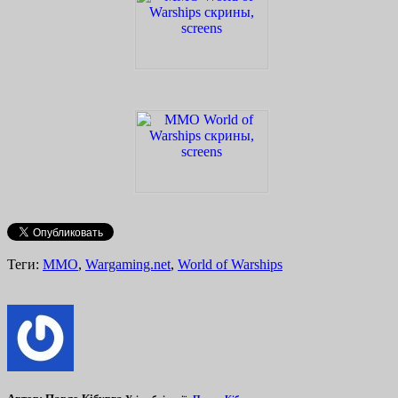
Теги:
MMO
,
Wargaming.net
,
World of Warships