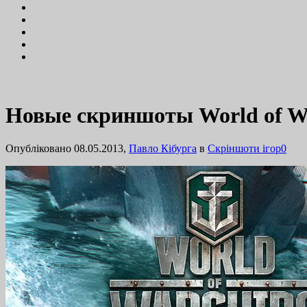
Новые скриншоты World of Wa
Опубліковано 08.05.2013,
Павло Кібурга
в
Cкріншоти ігор
0