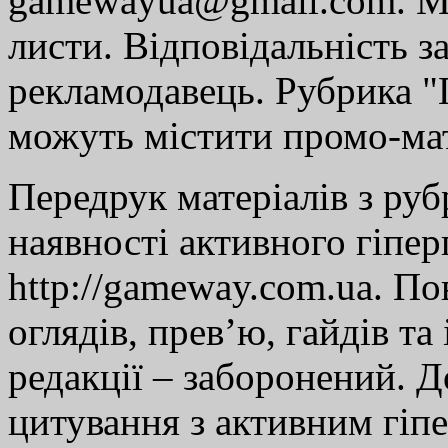
gamewayua@gmail.com. Ми
листи. Відповідальність за
рекламодавець. Рубрика "Г
можуть містити промо-мат
Передрук матеріалів з руб
наявності активного гіпе
http://gameway.com.ua. По
оглядів, прев’ю, гайдів та
редакції – заборонений. 
цитування з активним гіп