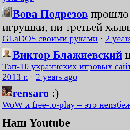
Вова Подрезов
прошло 
игрушки, ни третьей халвь
GLaDOS своими руками
·
2 year
Виктор Блажиевский
Топ-10 украинских игровых сайт
2013 г.
·
2 years ago
rensaro
:)
WoW и free-to-play – это неизбе
Наш Youtube