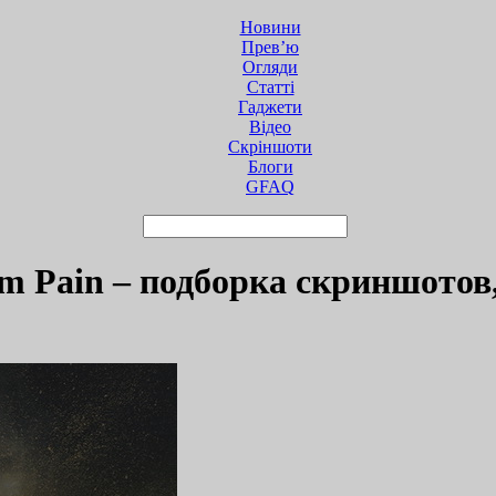
Новини
Прев’ю
Огляди
Статті
Гаджети
Відео
Cкріншоти
Блоги
GFAQ
tom Pain – подборка скриншотов