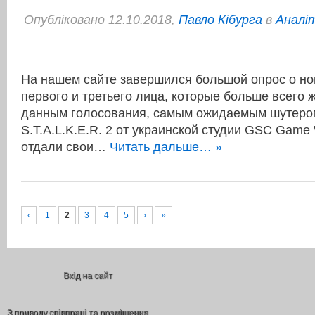
Опубліковано 12.10.2018,
Павло Кібурга
в
Аналі
На нашем сайте завершился большой опрос о но
первого и третьего лица, которые больше всего ж
данным голосования, самым ожидаемым шутером
S.T.A.L.K.E.R. 2 от украинской студии GSC Game W
отдали свои…
Читать дальше… »
‹
1
2
3
4
5
›
»
Вхід на сайт
З приводу співпраці та розміщення