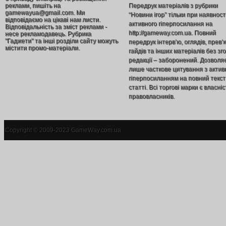
реклами, пишіть на
Передрук матеріалів з рубрики
gamewayua@gmail.com. Ми
“Новини ігор” тільки при наявност
відповідаємо на цікаві нам листи.
активного гіперпосилання на
Відповідальність за зміст реклами -
http://gameway.com.ua. Повний
несе рекламодавець. Рубрика
"Гаджети" та інші розділи сайту можуть
передрук інтерв’ю, оглядів, прев’
містити промо-матеріали.
гайдів та інших матеріалів без зг
редакції – заборонений. Дозволя
лише часткове цитування з акти
гіперпосиланням на повний текст
статті. Всі торгові марки є власніс
правовласників.
Copyright © 2009-2023 GameWay.com.ua