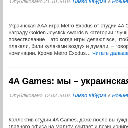
Опубліковано 21.10.2019,
Павло Кібурга
в
Новини
Украинская ААА игра Metro Exodus от студии 4A 
награду Golden Joystick Awards в категории “Луч
повествование – это когда игры делают все, что
плакали, били кулаками воздух и думали, – гово
номинации. Кроме Metro Exodus…
Читать дальш
4A Games: мы – украинска
Опубліковано 12.02.2019,
Павло Кібурга
в
Новини
Коллектив студии 4A Games, даже после вынужд
главного офиса на Мальту, считает и позиционир