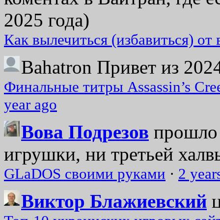
2025 года)
Как вылечиться (избавиться) от
Bahatron
Привет из 2024
Финальные титры Assassin’s Cre
year ago
Вова Подрезов
прошло 
игрушки, ни третьей халвь
GLaDOS своими руками
·
2 year
Виктор Блажиевский