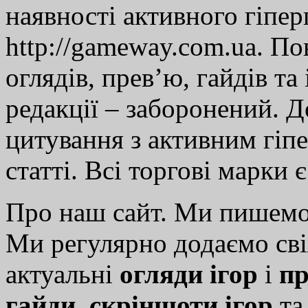
наявності активного гіпе
http://gameway.com.ua. По
оглядів, прев’ю, гайдів та
редакції – заборонений. 
цитування з активним гіп
статті. Всі торгові марки 
Про наш сайт. Ми пишем
Ми регулярно додаємо св
актуальні
огляди ігор
і
пр
гайди
,
скріншоти ігор
т