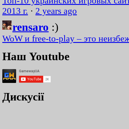
Топ-10 украинских игровых сайт
2013 г.
·
2 years ago
rensaro
:)
WoW и free-to-play – это неизбе
Наш Youtube
Дискусії