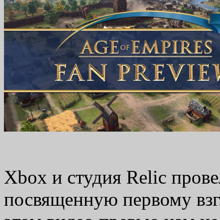
Xbox и студия Relic пров
посвященную первому взгл