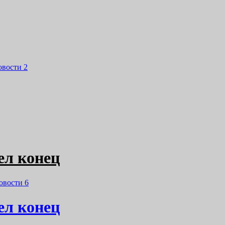
овости
2
шел конец
овости
6
шел конец