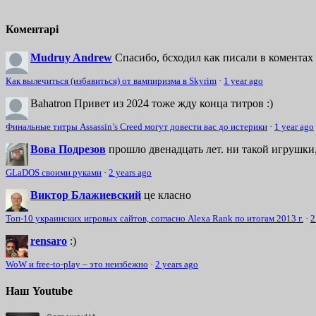
Коментарі
Mudruy Andrew
Спасибо, бсходил как писали в коментах 
Как вылечиться (избавиться) от вампиризма в Skyrim
·
1 year ago
Bahatron
Привет из 2024 тоже жду конца титров :)
Финальные титры Assassin’s Creed могут довести вас до истерики
·
1 year ago
Вова Подрезов
прошло двенадцать лет. ни такой игрушки,
GLaDOS своими руками
·
2 years ago
Виктор Блажиевский
це класно
Топ-10 украинских игровых сайтов, согласно Alexa Rank по итогам 2013 г.
·
2
rensaro
:)
WoW и free-to-play – это неизбежно
·
2 years ago
Наш Youtube