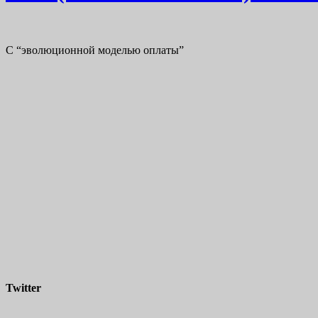
С “эволюционной моделью оплаты”
Twitter