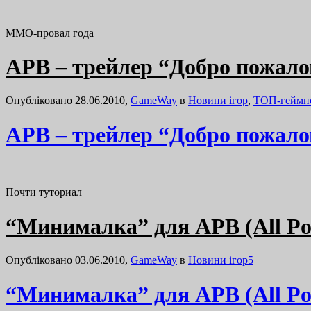
ММО-провал года
APB – трейлер “Добро пожало
Опубліковано 28.06.2010,
GameWay
в
Новини ігор
,
ТОП-геймн
APB – трейлер “Добро пожало
Почти туториал
“Минималка” для APB (All Poin
Опубліковано 03.06.2010,
GameWay
в
Новини ігор
5
“Минималка” для APB (All Poin