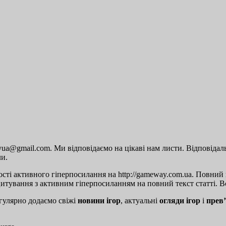
a@gmail.com. Ми відповідаємо на цікаві нам листи. Відповідальн
ли.
сті активного гіперпосилання на http://gameway.com.ua. Повний п
цитування з активним гіперпосиланням на повний текст статті. Вс
гулярно додаємо свіжі
новини ігор
, актуальні
огляди ігор
і
прев’