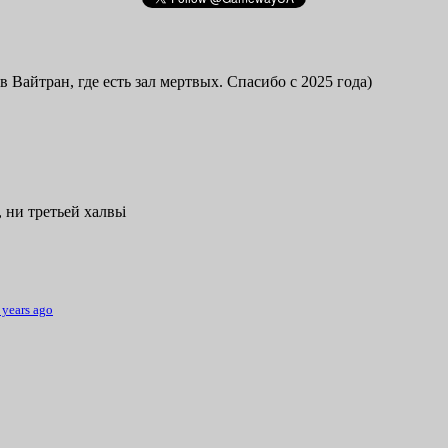
в Вайтран, где есть зал мертвых. Спасибо с 2025 года)
 ни третьей халвьі
 years ago