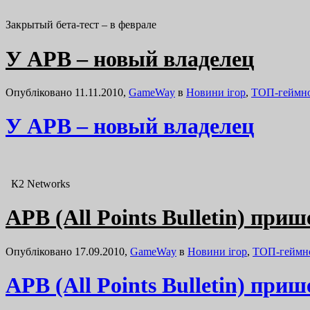
Закрытый бета-тест – в феврале
У APB – новый владелец
Опубліковано 11.11.2010,
GameWay
в
Новини ігор
,
ТОП-геймн
У APB – новый владелец
К2 Networks
APB (All Points Bulletin) при
Опубліковано 17.09.2010,
GameWay
в
Новини ігор
,
ТОП-геймн
APB (All Points Bulletin) при