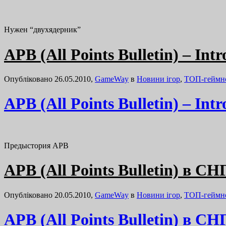
Нужен “двухядерник”
APB (All Points Bulletin) – Int
Опубліковано 26.05.2010,
GameWay
в
Новини ігор
,
ТОП-геймн
APB (All Points Bulletin) – Int
Предыстория APB
APB (All Points Bulletin) в С
Опубліковано 20.05.2010,
GameWay
в
Новини ігор
,
ТОП-геймн
APB (All Points Bulletin) в С