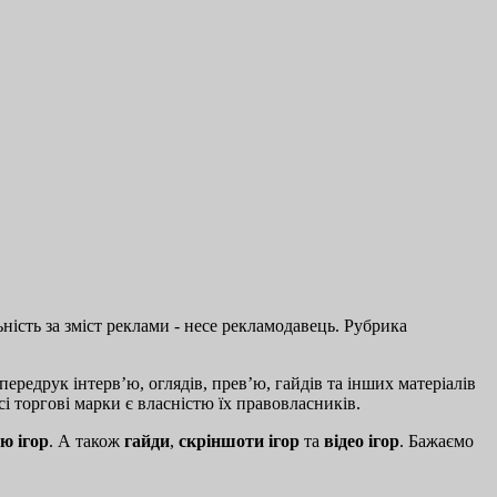
ість за зміст реклами - несе рекламодавець. Рубрика
ередрук інтерв’ю, оглядів, прев’ю, гайдів та інших матеріалів
і торгові марки є власністю їх правовласників.
ю ігор
. А також
гайди
,
скріншоти ігор
та
відео ігор
. Бажаємо