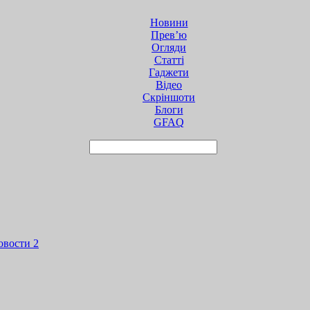
Новини
Прев’ю
Огляди
Статті
Гаджети
Відео
Cкріншоти
Блоги
GFAQ
овости
2