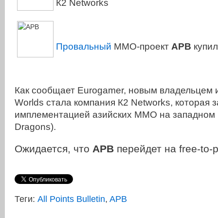
К2 Networks
Провальный
MMO-проект
APB
купил
Как сообщает Eurogamer, новым владельцем и
Worlds стала компания К2 Networks, которая 
имплементацией азийских ММО на западном 
Dragons).
Ожидается, что
APB
перейдет на free-to-
Теги:
All Points Bulletin
,
APB