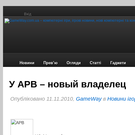
Вхід
Новини
Прев’ю
Огляди
Статті
Гаджети
У APB – новый владелец
Опубліковано 11.11.2010,
GameWay
в
Новини іго