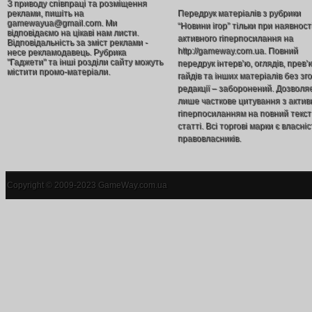
З приводу співпраці та розміщення
реклами, пишіть на
Передрук матеріалів з рубрики
gamewayua@gmail.com. Ми
“Новини ігор” тільки при наявност
відповідаємо на цікаві нам листи.
активного гіперпосилання на
Відповідальність за зміст реклами -
http://gameway.com.ua. Повний
несе рекламодавець. Рубрика
"Гаджети" та інші розділи сайту можуть
передрук інтерв’ю, оглядів, прев’
містити промо-матеріали.
гайдів та інших матеріалів без зг
редакції – заборонений. Дозволя
лише часткове цитування з акти
гіперпосиланням на повний текст
статті. Всі торгові марки є власніс
правовласників.
Copyright © 2009-2023 GameWay.com.ua