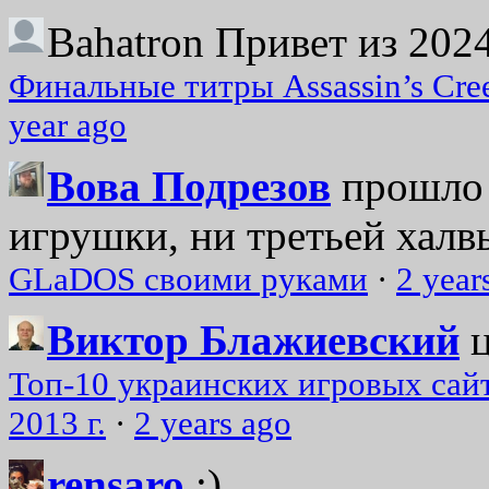
Bahatron
Привет из 2024
Финальные титры Assassin’s Cre
year ago
Вова Подрезов
прошло 
игрушки, ни третьей халвь
GLaDOS своими руками
·
2 year
Виктор Блажиевский
Топ-10 украинских игровых сайт
2013 г.
·
2 years ago
rensaro
:)