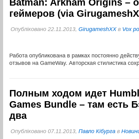
Batman: Arkham Origins – 
геймеров (via GirugameshX
Опубліковано 22.11.2013,
GirugameshXX
в
Vox po
Работа опубликована в рамках постоянно дейст
отзывов на GameWay. Авторская стилистика сох
Полным ходом идет Humb
Games Bundle – там есть Б
два
Опубліковано 07.11.2013,
Павло Кібурга
в
Новини