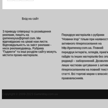
Вхід на сайт
З приводу співпраці та розміщення
реклами, пишіть на
Передрук матеріалів з рубрики
gamewayua@gmail.com. Ми
“Новини ігор” тільки при наявност
відповідаємо на цікаві нам листи.
активного гіперпосилання на
Відповідальність за зміст реклами -
http://gameway.com.ua. Повний
несе рекламодавець. Рубрика
"Гаджети" та інші розділи сайту можуть
передрук інтерв’ю, оглядів, прев’
містити промо-матеріали.
гайдів та інших матеріалів без зг
редакції – заборонений. Дозволя
лише часткове цитування з акти
гіперпосиланням на повний текст
статті. Всі торгові марки є власніс
правовласників.
Copyright © 2009-2023 GameWay.com.ua