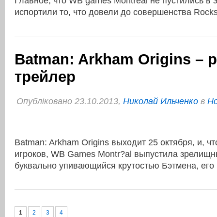
Главное, что WB games Montreal не пустились в 
испортили то, что довели до совершенства Rock
Batman: Arkham Origins –
трейлер
Опубліковано 23.10.2013,
Николай Ильченко
в
Но
Batman: Arkham Origins выходит 25 октября, и, ч
игроков, WB Games Montr?al выпустила зрелищн
буквально упивающийся крутостью Бэтмена, его 
1
2
3
4