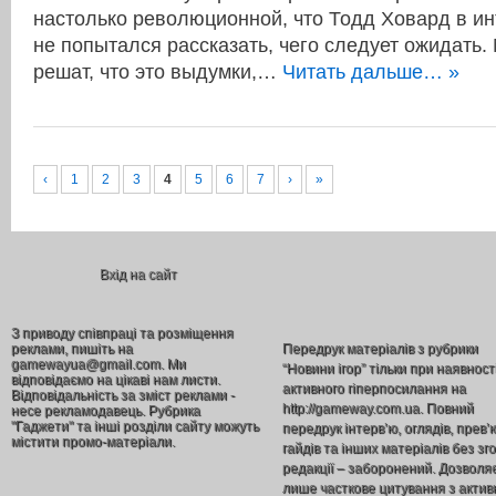
настолько революционной, что Тодд Ховард в и
не попытался рассказать, чего следует ожидать.
решат, что это выдумки,…
Читать дальше… »
‹
1
2
3
4
5
6
7
›
»
Вхід на сайт
З приводу співпраці та розміщення
реклами, пишіть на
Передрук матеріалів з рубрики
gamewayua@gmail.com. Ми
“Новини ігор” тільки при наявност
відповідаємо на цікаві нам листи.
активного гіперпосилання на
Відповідальність за зміст реклами -
http://gameway.com.ua. Повний
несе рекламодавець. Рубрика
"Гаджети" та інші розділи сайту можуть
передрук інтерв’ю, оглядів, прев’
містити промо-матеріали.
гайдів та інших матеріалів без зг
редакції – заборонений. Дозволя
лише часткове цитування з акти