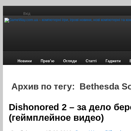
Вхід
Новини
Прев’ю
Огляди
Статті
Гаджети
Архив по тегу: Bethesda S
Dishonored 2 – за дело бе
(геймплейное видео)