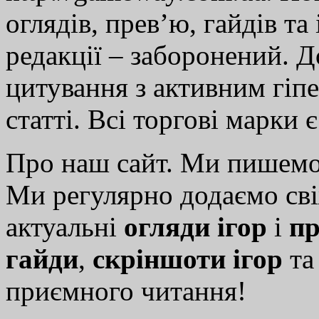
оглядів, прев’ю, гайдів та
редакції – заборонений. 
цитування з активним гіп
статті. Всі торгові марки 
Про наш сайт. Ми пишем
Ми регулярно додаємо св
актуальні
огляди ігор
і
пр
гайди
,
скріншоти ігор
т
приємного читання!