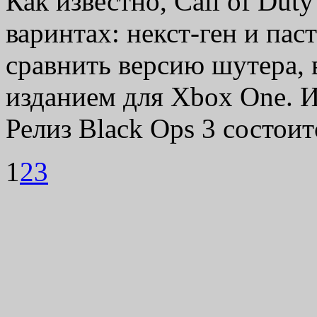
Как известно, Call of Dut
варинтах: некст-ген и пас
сравнить версию шутера,
изданием для Xbox One. И
Релиз Black Ops 3 состо
1
2
3