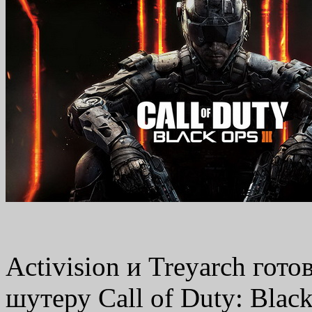
Activision и Treyarch гот
шутеру Call of Duty: Blac