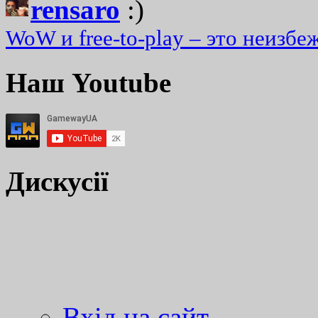
rensaro
:)
WoW и free-to-play – это неизбе
Наш Youtube
Дискусії
Вхід на сайт