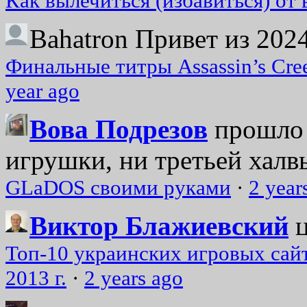
Как вылечиться (избавиться) от
Bahatron
Привет из 2024
Финальные титры Assassin’s Cre
year ago
Вова Подрезов
прошло 
игрушки, ни третьей халвь
GLaDOS своими руками
·
2 year
Виктор Блажиевский
Топ-10 украинских игровых сайт
2013 г.
·
2 years ago