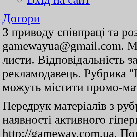
Догори
З приводу співпраці та р
gamewayua@gmail.com. Ми
листи. Відповідальність за
рекламодавець. Рубрика "Г
можуть містити промо-мат
Передрук матеріалів з руб
наявності активного гіпе
http://gameway.com.ua. По