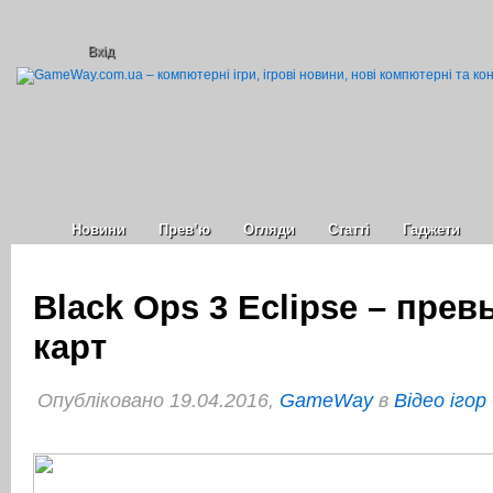
Вхід
Новини
Прев’ю
Огляди
Статті
Гаджети
Black Ops 3 Eclipse – пре
карт
Опубліковано 19.04.2016,
GameWay
в
Відео ігор