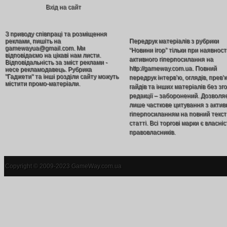
Вхід на сайт
З приводу співпраці та розміщення
реклами, пишіть на
Передрук матеріалів з рубрики
gamewayua@gmail.com. Ми
“Новини ігор” тільки при наявност
відповідаємо на цікаві нам листи.
активного гіперпосилання на
Відповідальність за зміст реклами -
http://gameway.com.ua. Повний
несе рекламодавець. Рубрика
"Гаджети" та інші розділи сайту можуть
передрук інтерв’ю, оглядів, прев’
містити промо-матеріали.
гайдів та інших матеріалів без зг
редакції – заборонений. Дозволя
лише часткове цитування з акти
гіперпосиланням на повний текст
статті. Всі торгові марки є власніс
правовласників.
Copyright © 2009-2023 GameWay.com.ua