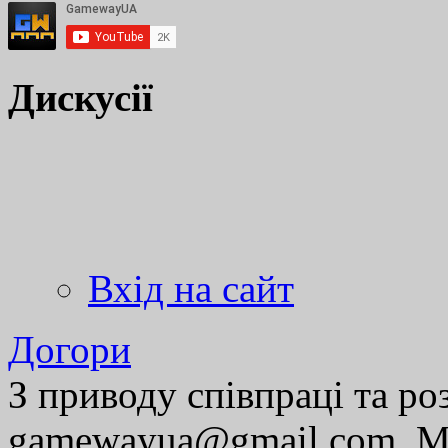
Дискусії
Вхід на сайт
Догори
З приводу співпраці та р
gamewayua@gmail.com. Ми