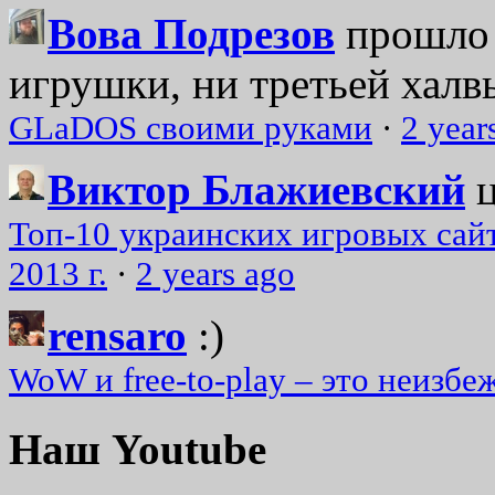
Вова Подрезов
прошло 
игрушки, ни третьей халвь
GLaDOS своими руками
·
2 year
Виктор Блажиевский
Топ-10 украинских игровых сайт
2013 г.
·
2 years ago
rensaro
:)
WoW и free-to-play – это неизбе
Наш Youtube