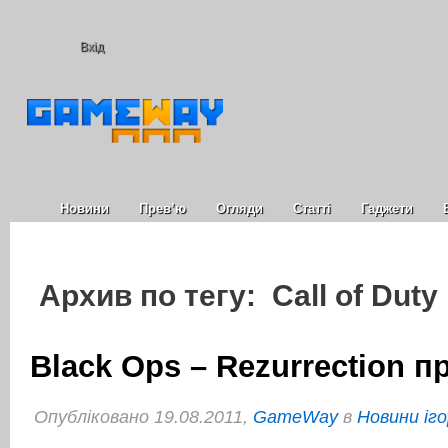
Вхід
Новини
Прев’ю
Огляди
Статті
Гаджети
Архив по тегу: Call of Duty
Black Ops – Rezurrection 
Опубліковано 19.08.2011,
GameWay
в
Новини іго