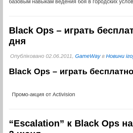
базовым навыкам ведения боя в городских усло
Black Ops – играть беспла
дня
Опубліковано 02.06.2011,
GameWay
в
Новини іго
Black Ops – играть бесплатн
Промо-акция от Activision
“Escalation” к Black Ops н