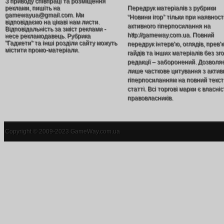
З приводу співпраці та розміщення
реклами, пишіть на
Передрук матеріалів з рубрики
gamewayua@gmail.com. Ми
“Новини ігор” тільки при наявност
відповідаємо на цікаві нам листи.
активного гіперпосилання на
Відповідальність за зміст реклами -
http://gameway.com.ua. Повний
несе рекламодавець. Рубрика
"Гаджети" та інші розділи сайту можуть
передрук інтерв’ю, оглядів, прев’
містити промо-матеріали.
гайдів та інших матеріалів без зг
редакції – заборонений. Дозволя
лише часткове цитування з акти
гіперпосиланням на повний текст
статті. Всі торгові марки є власніс
правовласників.
Copyright © 2009-2023 GameWay.com.ua