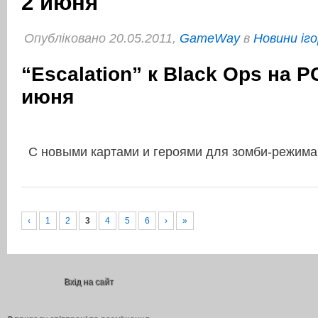
2 июня
Опубліковано 20.05.2011,
GameWay
в
Новини іго
“Escalation” к Black Ops на 
июня
С новыми картами и героями для зомби-режима
‹
1
2
3
4
5
6
›
»
Вхід на сайт