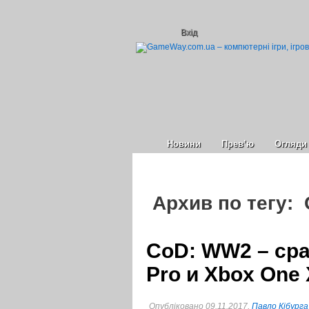
Вхід
Новини
Прев’ю
Огляди
Архив по тегу: 
CoD: WW2 – сра
Pro и Xbox One 
Опубліковано 09.11.2017,
Павло Кібурга