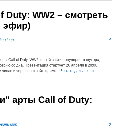
of Duty: WW2 – смотреть
 эфир)
део ігор
4
еры Call of Duty: WW2, новой части популярного шутера,
серию со дна. Презентация стартует 26 апреля в 20:00.
м числе и через наш сайт, прямо…
Читать дальше… »
” арты Call of Duty:
вини ігор
0