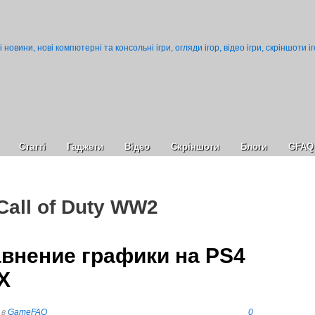
Статті
Гаджети
Відео
Cкріншоти
Блоги
GFAQ
Call of Duty WW2
внение графики на PS4
X
в
GameFAQ
0