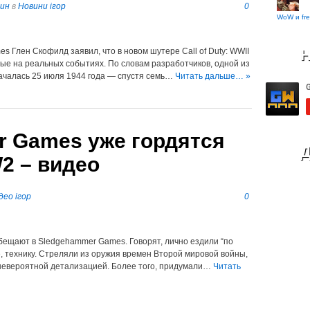
пин
в
Новини ігор
0
WoW и fre
Н
 Глен Скофилд заявил, что в новом шутере Call of Duty: WWII
ные на реальных событиях. По словам разработчиков, одной из
ачалась 25 июля 1944 года — спустя семь…
Читать дальше… »
r Games уже гордятся
Д
W2 – видео
део ігор
0
 обещают в Sledgehammer Games. Говорят, лично ездили “по
, технику. Стреляли из оружия времен Второй мировой войны,
 невероятной детализацией. Более того, придумали…
Читать