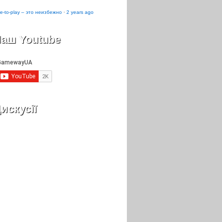
e-to-play – это неизбежно
·
2 years ago
аш Youtube
искусії