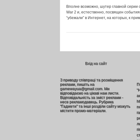
Вполне возможно, шутер главной серии от 
War 2 и, естественно, посвящен события
“убежали” в Интернет, на которых, к пр
Вхід на сайт
З приводу співпраці та розміщення
реклами, пишіть на
П
gamewayua@gmail.com. Ми
“
відповідаємо на цікаві нам листи.
а
Відповідальність за зміст реклами -
h
несе рекламодавець. Рубрика
"Гаджети" та інші розділи сайту можуть
п
містити промо-матеріали.
г
р
л
г
ст