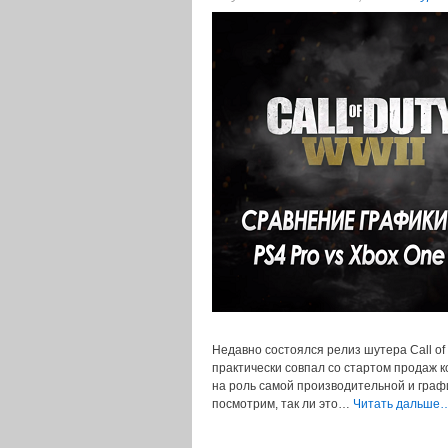
Недавно состоялся релиз шутера Call of
практически совпал со стартом продаж 
на роль самой производительной и граф
посмотрим, так ли это…
Читать дальше