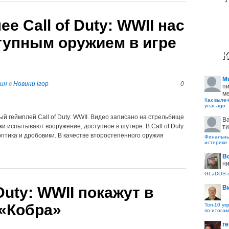
е Call of Duty: WWII нас
тупным оружием в игре
К
M
пин
в
Новини ігор
0
пи
ме
Как вылеч
year ago
 геймплей Call of Duty: WWII. Видео записано на стрельбище
B
и испытывают вооружение, доступное в шутере. В Call of Duty:
ти
оптика и дробовики. В качестве второстепенного оружия
Финальные
истерики
В
ни
GLaDOS с
В
Duty: WWII покажут в
 «Кобра»
Топ-10 ук
по итогам
re