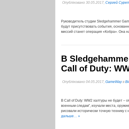
Опубліковано 30.05.2017,
Сергей Суре
Руководитель студии Sledgehammer Games
будут присутствовать cобытия, основан
миссий станет операция «Кобра». Она н
В Sledgehamme
Call of Duty: W
Опубліковано 04.05.2017,
GameWay
в
Ві
В Call of Duty: WW2 халтуры не будет –
военным следам”, изучали места, оружие
рисовали исторически точную технику с
дальше… »