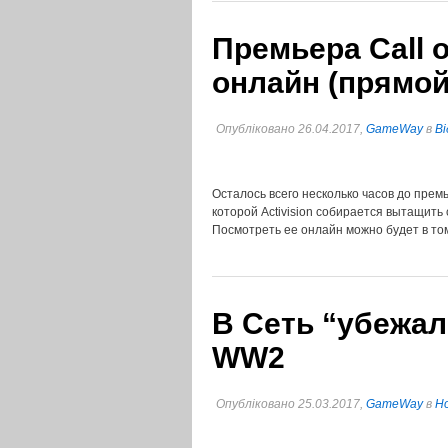
Премьера Call 
онлайн (прямой
Опубліковано 26.04.2017,
GameWay
в
Ві
Осталось всего несколько часов до премь
которой Activision собирается вытащить 
Посмотреть ее онлайн можно будет в то
В Сеть “убежали
WW2
Опубліковано 25.03.2017,
GameWay
в
Но