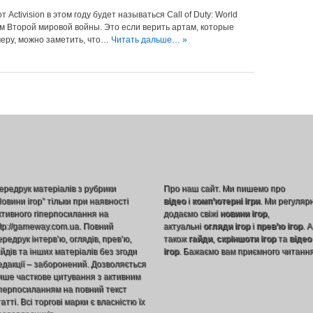
Activision в этом году будет называться Call of Duty: World
м Второй мировой войны. Это если верить артам, которые
имеру, можно заметить, что…
Читать дальше… »
ередрук матеріалів з рубрики
Про наш сайт. Ми пишемо про
Новини ігор” тільки при наявності
відео
і
комп’ютерні ігри
. Ми регуляр
ктивного гіперпосилання на
додаємо свіжі
новини ігор
,
ttp://gameway.com.ua. Повний
актуальні
огляди ігор
і
прев’ю ігор
. А
ередрук інтерв’ю, оглядів, прев’ю,
також
гайди
,
скріншоти ігор
та
відео
айдів та інших матеріалів без згоди
ігор
. Бажаємо вам приємного читання
едакції – заборонений. Дозволяється
ише часткове цитування з активним
іперпосиланням на повний текст
атті. Всі торгові марки є власністю їх