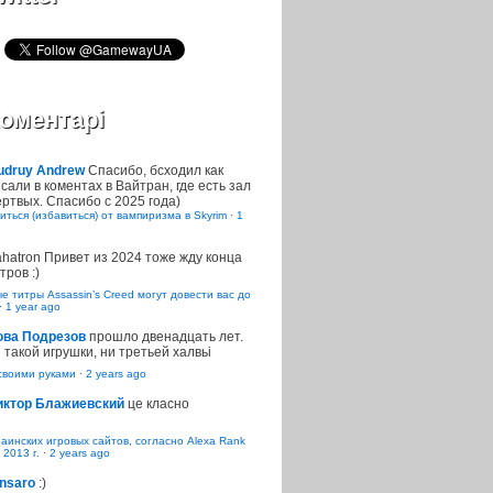
оментарі
udruy Andrew
Спасибо, бсходил как
сали в коментах в Вайтран, где есть зал
ртвых. Спасибо с 2025 года)
иться (избавиться) от вампиризма в Skyrim
·
1
ahatron
Привет из 2024 тоже жду конца
тров :)
 титры Assassin’s Creed могут довести вас до
·
1 year ago
ова Подрезов
прошло двенадцать лет.
 такой игрушки, ни третьей халвьі
воими руками
·
2 years ago
иктор Блажиевский
це класно
раинских игровых сайтов, согласно Alexa Rank
 2013 г.
·
2 years ago
nsaro
:)