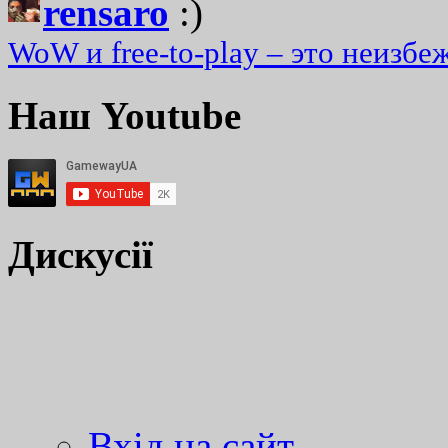
rensaro
:)
WoW и free-to-play – это неизбе
Наш Youtube
Дискусії
Вхід на сайт