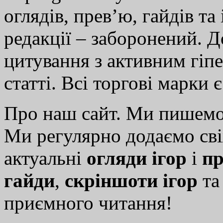
оглядів, прев’ю, гайдів та
редакції – заборонений. 
цитування з активним гіп
статті. Всі торгові марки 
Про наш сайт. Ми пишем
Ми регулярно додаємо св
актуальні
огляди ігор
і
пр
гайди
,
скріншоти ігор
т
приємного читання!