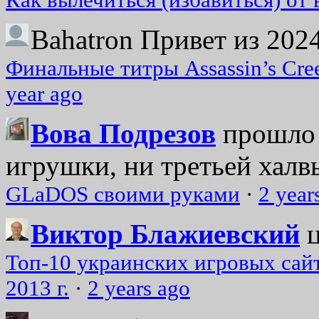
Bahatron
Привет из 2024
Финальные титры Assassin’s Cre
year ago
Вова Подрезов
прошло 
игрушки, ни третьей халвь
GLaDOS своими руками
·
2 year
Виктор Блажиевский
Топ-10 украинских игровых сайт
2013 г.
·
2 years ago