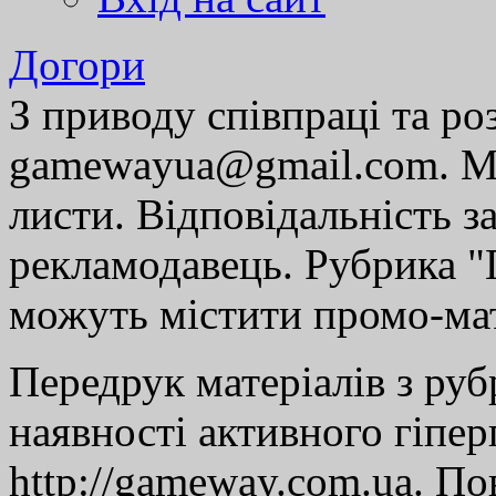
Догори
З приводу співпраці та р
gamewayua@gmail.com. Ми
листи. Відповідальність за
рекламодавець. Рубрика "Г
можуть містити промо-мат
Передрук матеріалів з руб
наявності активного гіпе
http://gameway.com.ua. По