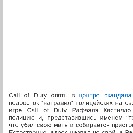
Call of Duty опять в
центре скандала
подросток “натравил” полицейских на св
игре Call of Duty Рафаэля Кастилло
полицию и, представившись именем “то
что убил свою мать и собирается пристр
Естественно, адрес назвал не свой, а Ра