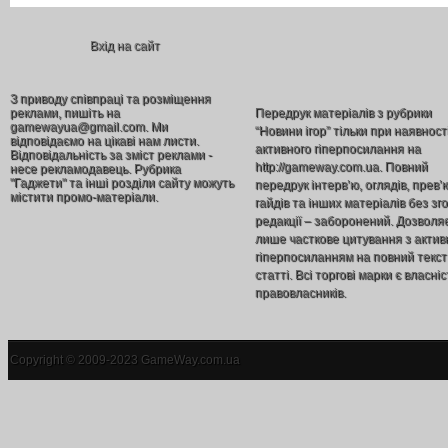
Вхід на сайт
З приводу співпраці та розміщення
реклами, пишіть на
Передрук матеріалів з рубрики
gamewayua@gmail.com. Ми
“Новини ігор” тільки при наявност
відповідаємо на цікаві нам листи.
активного гіперпосилання на
Відповідальність за зміст реклами -
http://gameway.com.ua. Повний
несе рекламодавець. Рубрика
"Гаджети" та інші розділи сайту можуть
передрук інтерв’ю, оглядів, прев’
містити промо-матеріали.
гайдів та інших матеріалів без зг
редакції – заборонений. Дозволя
лише часткове цитування з акти
гіперпосиланням на повний текст
статті. Всі торгові марки є власніс
правовласників.
Copyright © 2009-2023 GameWay.com.ua