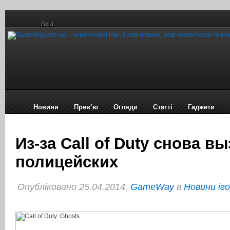
Вхід
Новини
Прев’ю
Огляди
Статті
Гаджети
Из-за Call of Duty снова в
полицейских
Опубліковано 25.04.2014,
GameWay
в
Новини іг