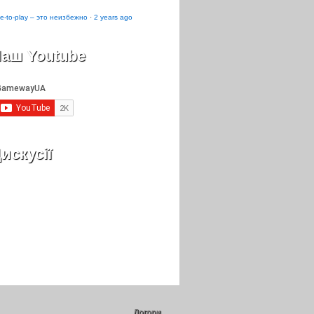
e-to-play – это неизбежно
·
2 years ago
аш Youtube
искусії
Догори