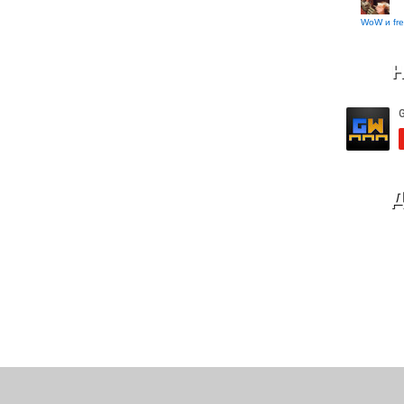
WoW и fre
Н
Д