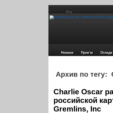
Вхід
Новини
Прев’ю
Огляди
Архив по тегу: 
Charlie Oscar р
российской кар
Gremlins, Inc