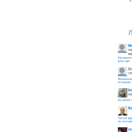
К
M
пи
ме
Как вылеч
year ago
B
ти
Финальные
истерики
В
ни
GLaDOS с
В
Топ-10 ук
по итогам
re