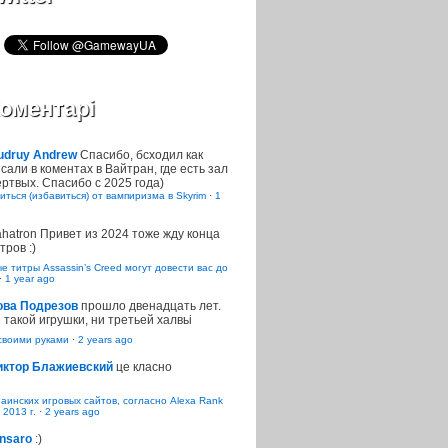
оментарі
udruy Andrew
Спасибо, бсходил как
сали в коментах в Вайтран, где есть зал
ртвых. Спасибо с 2025 года)
иться (избавиться) от вампиризма в Skyrim
·
1
ahatron
Привет из 2024 тоже жду конца
тров :)
 титры Assassin’s Creed могут довести вас до
·
1 year ago
ова Подрезов
прошло двенадцать лет.
 такой игрушки, ни третьей халвьі
воими руками
·
2 years ago
иктор Блажиевский
це класно
раинских игровых сайтов, согласно Alexa Rank
 2013 г.
·
2 years ago
nsaro
:)