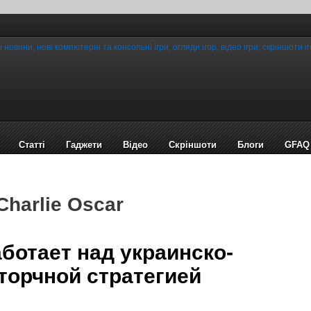
Статті
Гаджети
Відео
Cкріншоти
Блоги
GFAQ
Charlie Oscar
аботает над украинско-
торчной стратегией