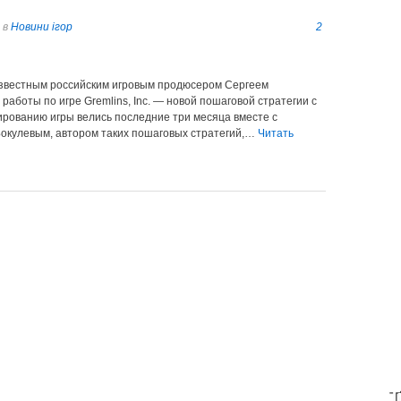
в
Новини ігор
2
 известным российским игровым продюсером Сергеем
боты по игре Gremlins, Inc. — новой пошаговой стратегии с
ированию игры велись последние три месяца вместе с
Бокулевым, автором таких пошаговых стратегий,…
Читать
T