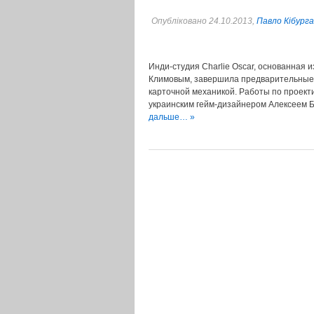
Опубліковано 24.10.2013,
Павло Кібурга
Инди-студия Charlie Oscar, основанная
Климовым, завершила предварительные ра
карточной механикой. Работы по проект
украинским гейм-дизайнером Алексеем 
дальше… »