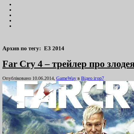
Архив по тегу: E3 2014
Far Cry 4 – трейлер про злоде
Опубліковано 10.06.2014,
GameWay
в
Відео ігор
7