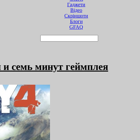
Гаджети
Відео
Cкріншоти
Блоги
GFAQ
я и семь минут геймплея