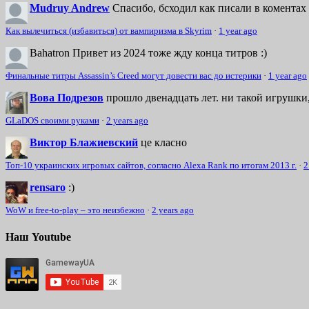
Mudruy Andrew
Спасибо, бсходил как писали в коментах 
Как вылечиться (избавиться) от вампиризма в Skyrim
·
1 year ago
Bahatron
Привет из 2024 тоже жду конца титров :)
Финальные титры Assassin’s Creed могут довести вас до истерики
·
1 year ago
Вова Подрезов
прошло двенадцать лет. ни такой игрушки,
GLaDOS своими руками
·
2 years ago
Виктор Блажиевский
це класно
Топ-10 украинских игровых сайтов, согласно Alexa Rank по итогам 2013 г.
·
2
rensaro
:)
WoW и free-to-play – это неизбежно
·
2 years ago
Наш Youtube