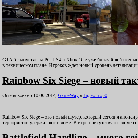
GTA 5 выпустят на PC, PS4 и Xbox One уже ближайшей осенью. О
в техническом плане. Игроков ждет новый уровень детализац
Rainbow Six Siege – новый та
Опубліковано 10.06.2014,
GameWay
в
Відео ігор
0
Rainbow Six Siege – это новый шутер, который сегодня анонсир
террористов удерживают в доме. В игре присутствуют элемент
Battlefield Hardline – много г