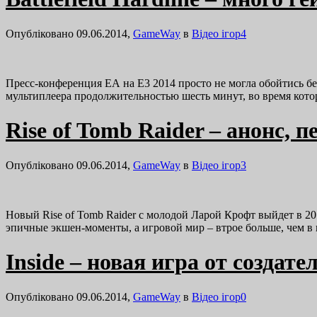
Опубліковано 09.06.2014,
GameWay
в
Відео ігор
4
Пресс-конференция ЕА на E3 2014 просто не могла обойтись без
мультиплеера продолжительностью шесть минут, во время кото
Rise of Tomb Raider – анонс, 
Опубліковано 09.06.2014,
GameWay
в
Відео ігор
3
Новый Rise of Tomb Raider с молодой Ларой Крофт выйдет в 2015
эпичные экшен-моменты, а игровой мир – втрое больше, чем 
Inside – новая игра от создате
Опубліковано 09.06.2014,
GameWay
в
Відео ігор
0