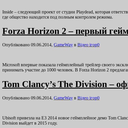
Inside – следующий проект от студии Playdead, которая ответст
где общество находится под полным контролем режима.
Forza Horizon 2 – первый гей
Опубліковано 09.06.2014,
GameWay
в
Відео ігор
0
Microsoft впервые показала геймплейный трейлер своего экскл
принимать участие до 1000 человек. В Forza Horizon 2 предл
Tom Clancy’s The Division – о
Опубліковано 09.06.2014,
GameWay
в
Відео ігор
0
Ubisoft привезла на E3 2014 новое геймплейное демо Tom Clanc
Division выйдет в 2015 году.