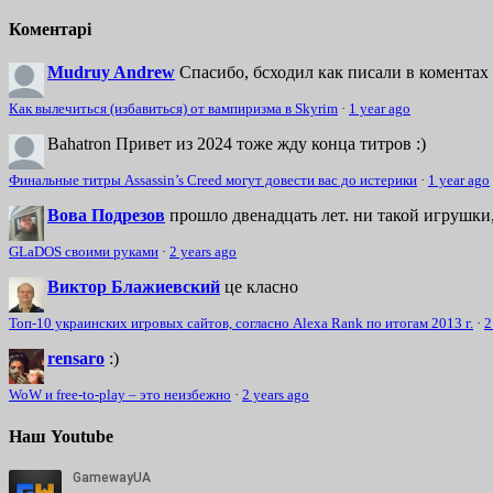
Коментарі
Mudruy Andrew
Спасибо, бсходил как писали в коментах 
Как вылечиться (избавиться) от вампиризма в Skyrim
·
1 year ago
Bahatron
Привет из 2024 тоже жду конца титров :)
Финальные титры Assassin’s Creed могут довести вас до истерики
·
1 year ago
Вова Подрезов
прошло двенадцать лет. ни такой игрушки,
GLaDOS своими руками
·
2 years ago
Виктор Блажиевский
це класно
Топ-10 украинских игровых сайтов, согласно Alexa Rank по итогам 2013 г.
·
2
rensaro
:)
WoW и free-to-play – это неизбежно
·
2 years ago
Наш Youtube