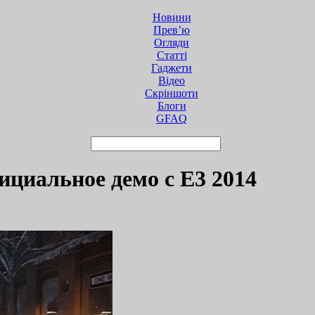
Новини
Прев’ю
Огляди
Статті
Гаджети
Відео
Cкріншоти
Блоги
GFAQ
фициальное демо с E3 2014