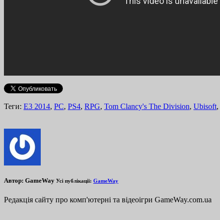
Теги:
E3 2014
,
PC
,
PS4
,
RPG
,
Tom Clancy's The Division
,
Ubisoft
Автор:
GameWay
Усі публікації:
GameWay
Редакція сайту про комп'ютерні та відеоігри GameWay.com.ua