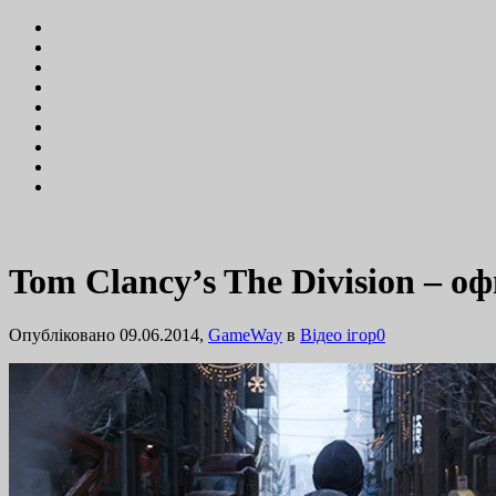
Tom Clancy’s The Division – о
Опубліковано 09.06.2014,
GameWay
в
Відео ігор
0