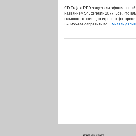
CD Projekt RED запустили официальный 
названием Shutterpunk 2077. Все, что ва
скриншот с помощью игрового фоторежима
Вы можете отправить по…
Читать даль
Вхід на сайт