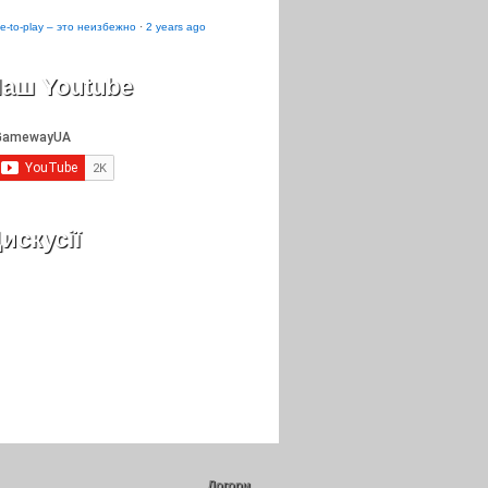
e-to-play – это неизбежно
·
2 years ago
аш Youtube
искусії
Догори