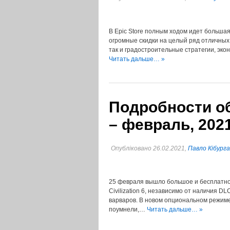
В Epic Store полным ходом идет больша
огромные скидки на целый ряд отличных
так и градостроительные стратегии, эко
Читать дальше… »
Подробности обн
– февраль, 2021
Опубліковано 26.02.2021,
Павло Кібурга
25 февраля вышло большое и бесплатно
Civilization 6, независимо от наличия D
варваров. В новом опциональном режиме
поумнели,…
Читать дальше… »