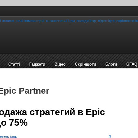
Статті
Гаджети
Відео
Cкріншоти
Блоги
GFAQ
Epic Partner
дажа стратегий в Epic
до 75%
вини ігор
0