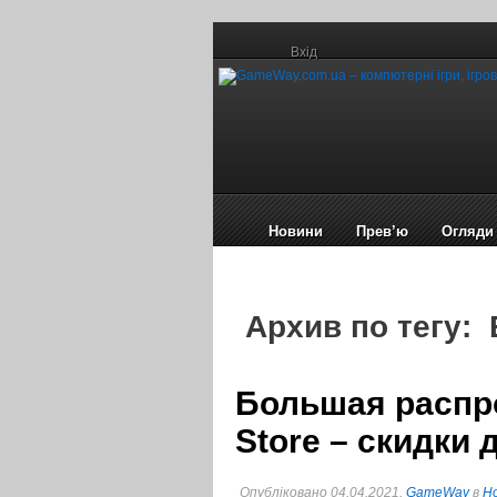
Вхід
Новини
Прев’ю
Огляди
Архив по тегу: 
Большая распро
Store – скидки 
Опубліковано 04.04.2021,
GameWay
в
Но