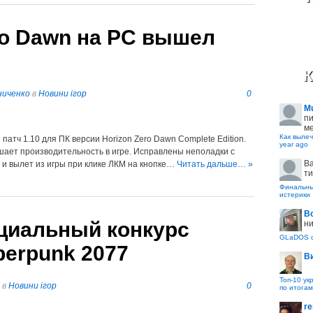
ro Dawn на PC вышел
К
ниченко
в
Новини ігор
0
M
пи
ме
Как вылеч
патч 1.10 для ПК версии Horizon Zero Dawn Complete Edition.
year ago
чшает производительность в игре. Исправлены неполадки с
B
и вылет из игры при клике ЛКМ на кнопке…
Читать дальше… »
ти
Финальные
истерики
В
циальный конкурс
ни
GLaDOS с
erpunk 2077
В
Топ-10 ук
в
Новини ігор
0
по итогам
re