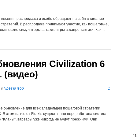
я весення распродажа и особо обращают на себя внимание
 стратегий. В распродаже принимают участие, как пошаговые,
номические симуляторы, а также игры в жанре тактики. Как…
овления Civilization 6
 (видео)
в
Прев'ю ігор
1
е обновление для всех владельцев пошаговой стратегии
LC. В этом патче от Firaxis существенно переработана система
 “Кланы”, варвары уже никогда не будут прежними. Они
T