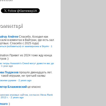
оментарі
udruy Andrew
Спасибо, бсходил как
сали в коментах в Вайтран, где есть зал
ртвых. Спасибо с 2025 года)
иться (избавиться) от вампиризма в Skyrim
·
1
ahatron
Привет из 2024 тоже жду конца
тров :)
 титры Assassin’s Creed могут довести вас до
·
1 year ago
ова Подрезов
прошло двенадцать лет.
 такой игрушки, ни третьей халвьі
воими руками
·
2 years ago
иктор Блажиевский
це класно
раинских игровых сайтов, согласно Alexa Rank
 2013 г.
·
2 years ago
nsaro
:)