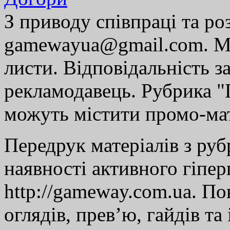
З приводу співпраці та р
gamewayua@gmail.com. Ми
листи. Відповідальність за
рекламодавець. Рубрика "Г
можуть містити промо-мат
Передрук матеріалів з руб
наявності активного гіпе
http://gameway.com.ua. По
оглядів, прев’ю, гайдів та