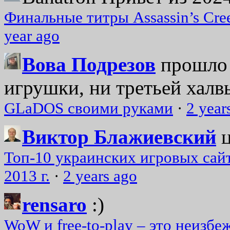
Финальные титры Assassin’s Cre
year ago
Вова Подрезов
прошло 
игрушки, ни третьей халвь
GLaDOS своими руками
·
2 year
Виктор Блажиевский
Топ-10 украинских игровых сайт
2013 г.
·
2 years ago
rensaro
:)
WoW и free-to-play – это неизбе