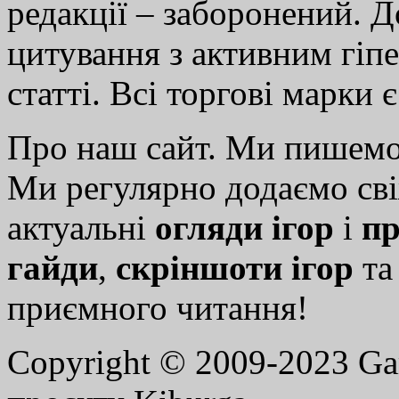
редакції – заборонений. 
цитування з активним гіп
статті. Всі торгові марки 
Про наш сайт. Ми пишем
Ми регулярно додаємо св
актуальні
огляди ігор
і
пр
гайди
,
скріншоти ігор
т
приємного читання!
Copyright © 2009-2023 G