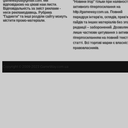
gamewayua@gmail.com. Ми
“Новини ігор” тільки при наявност
відповідаємо на цікаві нам листи.
активного гіперпосилання на
Відповідальність за зміст реклами -
http://gameway.com.ua. Повний
несе рекламодавець. Рубрика
"Гаджети" та інші розділи сайту можуть
передрук інтерв’ю, оглядів, прев’
містити промо-матеріали.
гайдів та інших матеріалів без зг
редакції – заборонений. Дозволя
лише часткове цитування з акти
гіперпосиланням на повний текст
статті. Всі торгові марки є власніс
правовласників.
Copyright © 2009-2023 GameWay.com.ua