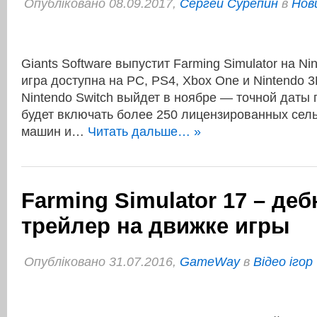
Опубліковано 08.09.2017,
Сергей Сурепин
в
Нов
Giants Software выпустит Farming Simulator на Ni
игра доступна на PC, PS4, Xbox One и Nintendo 
Nintendo Switch выйдет в ноябре — точной даты 
будет включать более 250 лицензированных сел
машин и…
Читать дальше… »
Farming Simulator 17 – де
трейлер на движке игры
Опубліковано 31.07.2016,
GameWay
в
Відео ігор