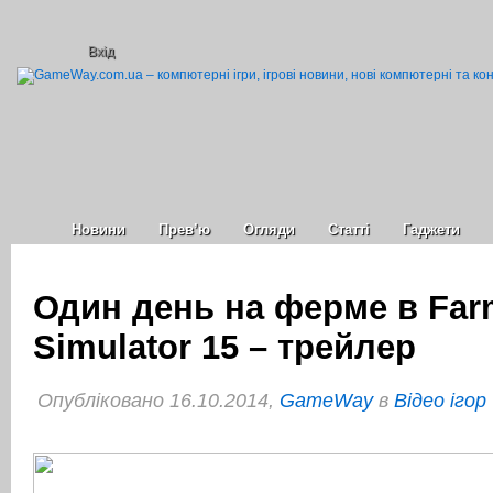
Вхід
Новини
Прев’ю
Огляди
Статті
Гаджети
Один день на ферме в Far
Simulator 15 – трейлер
Опубліковано 16.10.2014,
GameWay
в
Відео ігор