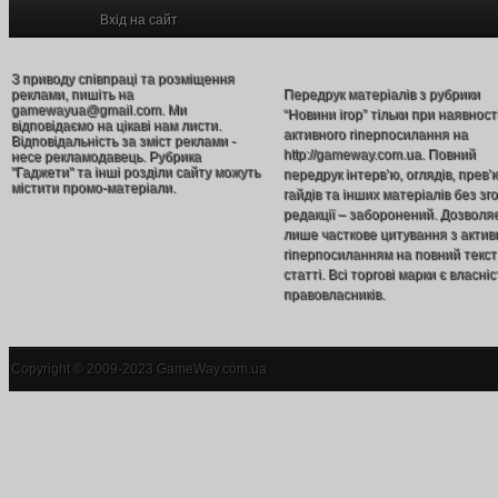
Вхід на сайт
З приводу співпраці та розміщення
реклами, пишіть на
Передрук матеріалів з рубрики
gamewayua@gmail.com. Ми
“Новини ігор” тільки при наявност
відповідаємо на цікаві нам листи.
активного гіперпосилання на
Відповідальність за зміст реклами -
http://gameway.com.ua. Повний
несе рекламодавець. Рубрика
"Гаджети" та інші розділи сайту можуть
передрук інтерв’ю, оглядів, прев’
містити промо-матеріали.
гайдів та інших матеріалів без зг
редакції – заборонений. Дозволя
лише часткове цитування з акти
гіперпосиланням на повний текст
статті. Всі торгові марки є власніс
правовласників.
Copyright © 2009-2023 GameWay.com.ua