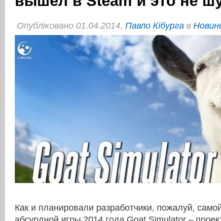
вышел в Steam и это не ш
Опубліковано 01.04.2014,
Павло Кібурга
в
Новини
Как и планировали разработчики, пожалуй, само
абсурдной игры 2014 года Goat Simulator – прое