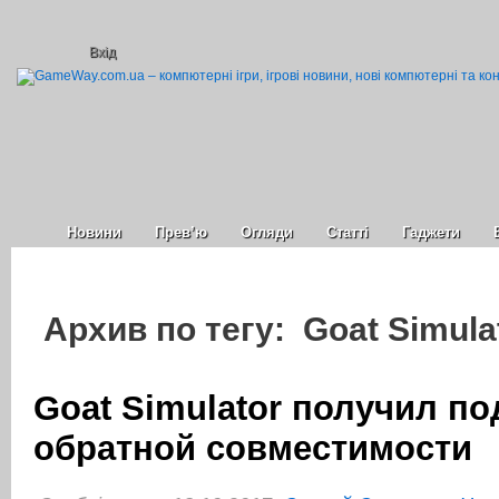
Вхід
Новини
Прев’ю
Огляди
Статті
Гаджети
Архив по тегу: Goat Simula
Goat Simulator получил п
обратной совместимости