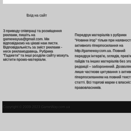
Вхід на сайт
З приводу співпраці та розміщення
реклами, пишіть на
Передрук матеріалів з рубрики
gamewayua@gmail.com. Ми
“Новини ігор” тільки при наявност
відповідаємо на цікаві нам листи.
активного гіперпосилання на
Відповідальність за зміст реклами -
http://gameway.com.ua. Повний
несе рекламодавець. Рубрика
"Гаджети" та інші розділи сайту можуть
передрук інтерв’ю, оглядів, прев’
містити промо-матеріали.
гайдів та інших матеріалів без зг
редакції – заборонений. Дозволя
лише часткове цитування з акти
гіперпосиланням на повний текст
статті. Всі торгові марки є власніс
правовласників.
Copyright © 2009-2023 GameWay.com.ua