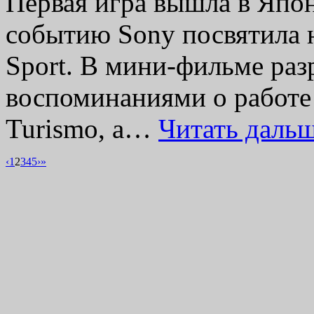
Первая игра вышла в Япон
событию Sony посвятила н
Sport. В мини-фильме раз
воспоминаниями о работе
Turismo, а…
Читать даль
‹
1
2
3
4
5
›
»