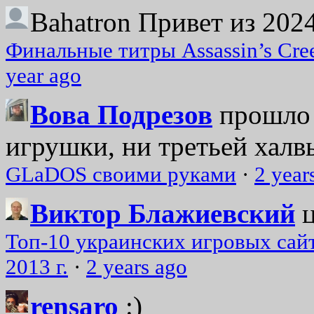
Bahatron
Привет из 2024
Финальные титры Assassin’s Cre
year ago
Вова Подрезов
прошло 
игрушки, ни третьей халвь
GLaDOS своими руками
·
2 year
Виктор Блажиевский
Топ-10 украинских игровых сайт
2013 г.
·
2 years ago
rensaro
:)