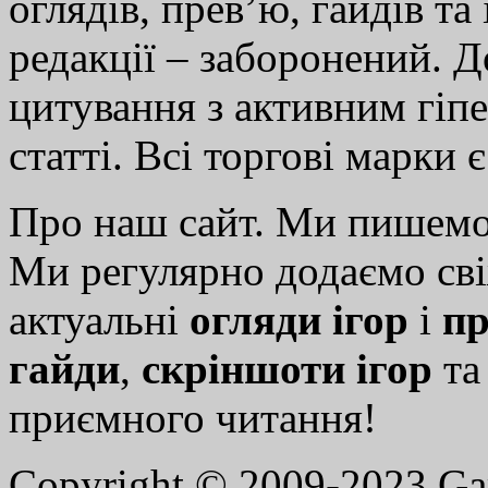
оглядів, прев’ю, гайдів та
редакції – заборонений. 
цитування з активним гіп
статті. Всі торгові марки 
Про наш сайт. Ми пишем
Ми регулярно додаємо св
актуальні
огляди ігор
і
пр
гайди
,
скріншоти ігор
т
приємного читання!
Copyright © 2009-2023 G