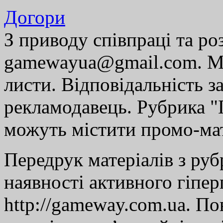
Догори
З приводу співпраці та р
gamewayua@gmail.com. Ми
листи. Відповідальність за
рекламодавець. Рубрика "Г
можуть містити промо-мат
Передрук матеріалів з руб
наявності активного гіпе
http://gameway.com.ua. По