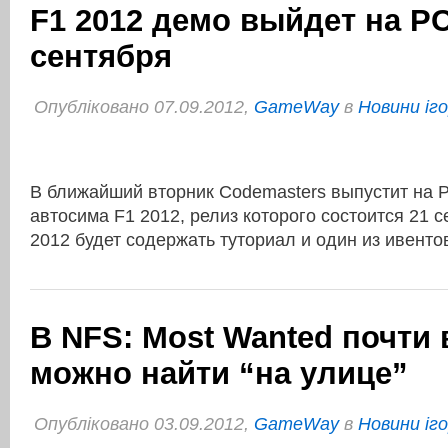
F1 2012 демо выйдет на PC
сентября
Опубліковано 07.09.2012,
GameWay
в
Новини іг
В ближайший вторник Codemasters выпустит на 
автосима F1 2012, релиз которого состоится 21 
2012 будет содержать туториал и один из ивенто
В NFS: Most Wanted почти 
можно найти “на улице”
Опубліковано 03.09.2012,
GameWay
в
Новини іг