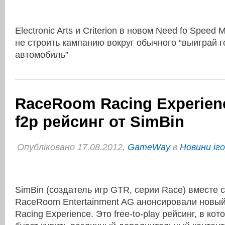
Electronic Arts и Criterion в новом Need fo Speed
не строить кампанию вокруг обычного “выиграй г
автомобиль”
RaceRoom Racing Experien
f2p рейсинг от SimBin
Опубліковано 17.08.2012,
GameWay
в
Новини іг
SimBin (создатель игр GTR, серии Race) вместе 
RaceRoom Entertainment AG анонсировали новы
Racing Experience. Это free-to-play рейсинг, в ко