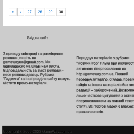
«
‹
27
28
29
30
Вхід на сайт
З приводу співпраці та розміщення
реклами, пишіть на
Передрук матеріалів з рубрики
gamewayua@gmail.com. Ми
“Новини ігор” тільки при наявност
відповідаємо на цікаві нам листи.
активного гіперпосилання на
Відповідальність за зміст реклами -
http://gameway.com.ua. Повний
несе рекламодавець. Рубрика
"Гаджети" та інші розділи сайту можуть
передрук інтерв’ю, оглядів, прев’
містити промо-матеріали.
гайдів та інших матеріалів без зг
редакції – заборонений. Дозволя
лише часткове цитування з акти
гіперпосиланням на повний текст
статті. Всі торгові марки є власніс
правовласників.
Copyright © 2009-2023 GameWay.com.ua