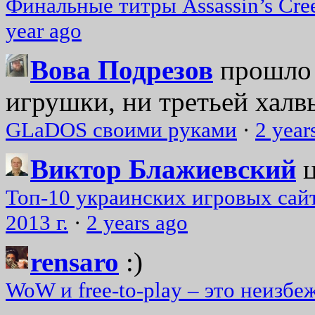
Финальные титры Assassin’s Cre
year ago
Вова Подрезов
прошло 
игрушки, ни третьей халвь
GLaDOS своими руками
·
2 year
Виктор Блажиевский
Топ-10 украинских игровых сайт
2013 г.
·
2 years ago
rensaro
:)
WoW и free-to-play – это неизбе