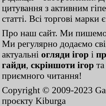
цитування з активним гіп
статті. Всі торгові марки 
Про наш сайт. Ми пишем
Ми регулярно додаємо св
актуальні
огляди ігор
і
пр
гайди
,
скріншоти ігор
т
приємного читання!
Copyright © 2009-2023 G
проєкту Kiburga