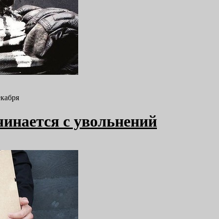
екабря
чинается с увольнений