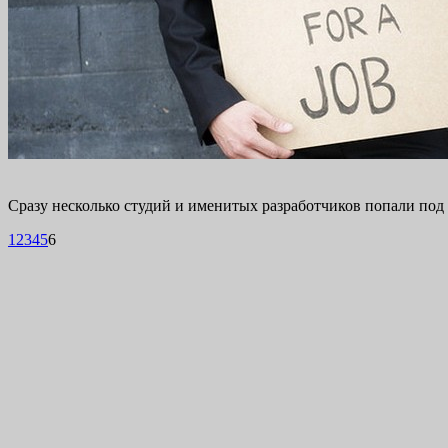
Сразу несколько студий и именитых разработчиков попали под 
1
2
3
4
5
6