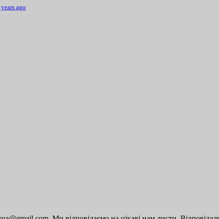
 years ago
a@gmail.com. Ми відповідаємо на цікаві нам листи. Відповідальн