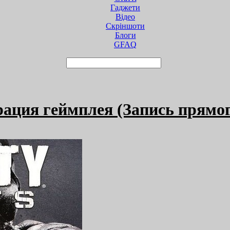
Гаджети
Відео
Cкріншоти
Блоги
GFAQ
трация геймплея (Запись прямо