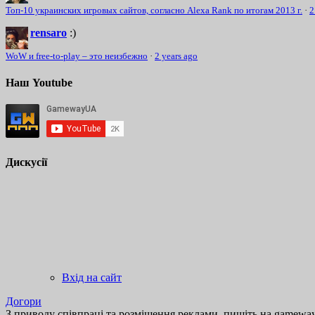
Топ-10 украинских игровых сайтов, согласно Alexa Rank по итогам 2013 г.
·
2
rensaro
:)
WoW и free-to-play – это неизбежно
·
2 years ago
Наш Youtube
Дискусії
Вхід на сайт
Догори
З приводу співпраці та розміщення реклами, пишіть на gamewayu