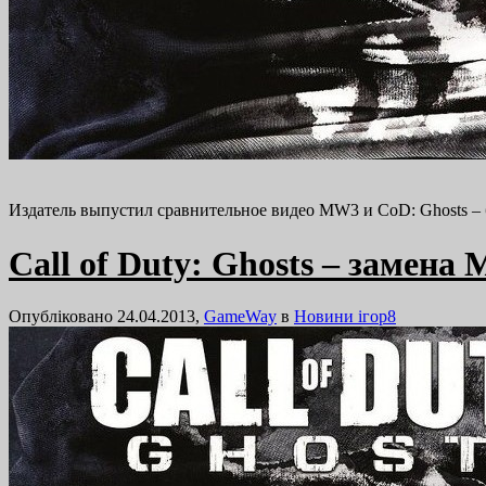
Издатель выпустил сравнительное видео MW3 и CoD: Ghosts – б
Call of Duty: Ghosts – замена
Опубліковано 24.04.2013,
GameWay
в
Новини ігор
8