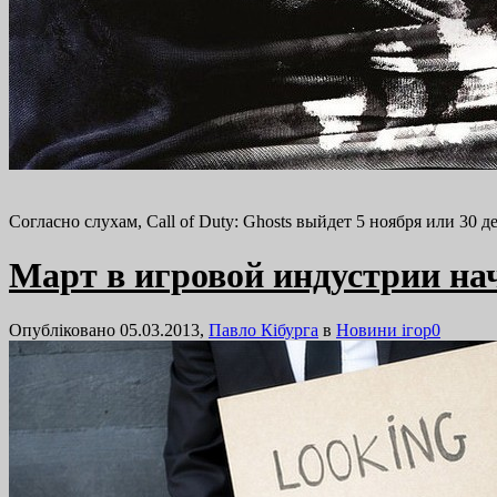
Согласно слухам, Call of Duty: Ghosts выйдет 5 ноября или 30 д
Март в игровой индустрии на
Опубліковано 05.03.2013,
Павло Кібурга
в
Новини ігор
0