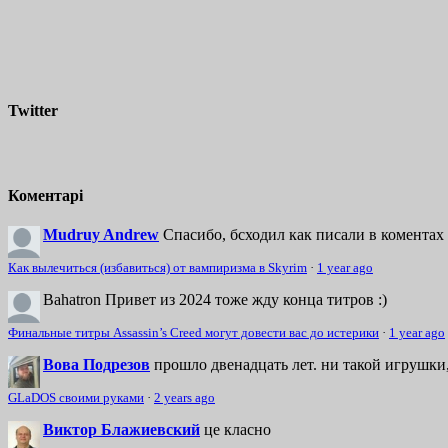
Twitter
Коментарі
Mudruy Andrew
Спасибо, бсходил как писали в коментах 
Как вылечиться (избавиться) от вампиризма в Skyrim
·
1 year ago
Bahatron
Привет из 2024 тоже жду конца титров :)
Финальные титры Assassin’s Creed могут довести вас до истерики
·
1 year ago
Вова Подрезов
прошло двенадцать лет. ни такой игрушки,
GLaDOS своими руками
·
2 years ago
Виктор Блажиевский
це класно