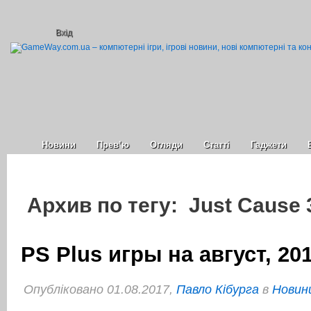
Вхід
Новини
Прев’ю
Огляди
Статті
Гаджети
Архив по тегу: Just Cause 
PS Plus игры на август, 20
Опубліковано 01.08.2017,
Павло Кібурга
в
Новини