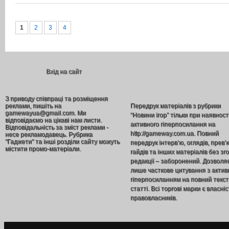
1
2
3
4
Вхід на сайт
З приводу співпраці та розміщення
реклами, пишіть на
Передрук матеріалів з рубрики
gamewayua@gmail.com. Ми
“Новини ігор” тільки при наявност
відповідаємо на цікаві нам листи.
активного гіперпосилання на
Відповідальність за зміст реклами -
http://gameway.com.ua. Повний
несе рекламодавець. Рубрика
"Гаджети" та інші розділи сайту можуть
передрук інтерв’ю, оглядів, прев’
містити промо-матеріали.
гайдів та інших матеріалів без зг
редакції – заборонений. Дозволя
лише часткове цитування з акти
гіперпосиланням на повний текст
статті. Всі торгові марки є власніс
правовласників.