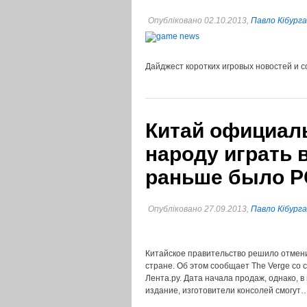
Опубліковано 02.10.2013,
Павло Кібурга
Дайджест коротких игровых новостей и с
Китай официал
народу играть 
раньше было P
Опубліковано 27.09.2013,
Павло Кібурга
Китайское правительство решило отмени
стране. Об этом сообщает The Verge со 
Лента.ру. Дата начала продаж, однако, 
издание, изготовители консолей смогут