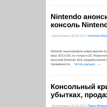
Nintendo анонс
консоль Ninten
Опубліковано 28.08.2013,
Николай Ильч
Nintendo анонсировала новую версию по
игры 3DS и DS, но только в 2D. Новая к
консолей Nintendo 3DS, разработанной с
трехмерности,…
Читать дальше… »
Консольный кри
убытках, прода
Опубліковано 24.04.2013,
Павло Кібурга