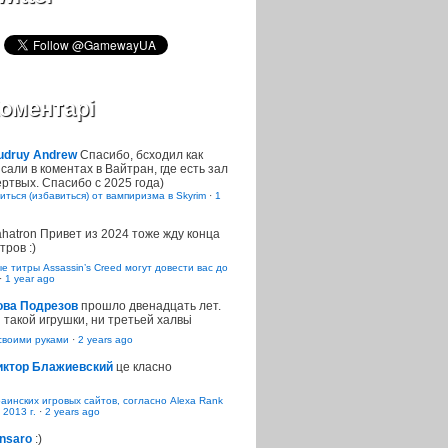
оментарі
udruy Andrew
Спасибо, бсходил как
сали в коментах в Вайтран, где есть зал
ртвых. Спасибо с 2025 года)
иться (избавиться) от вампиризма в Skyrim
·
1
ahatron
Привет из 2024 тоже жду конца
тров :)
 титры Assassin’s Creed могут довести вас до
·
1 year ago
ова Подрезов
прошло двенадцать лет.
 такой игрушки, ни третьей халвьі
воими руками
·
2 years ago
иктор Блажиевский
це класно
раинских игровых сайтов, согласно Alexa Rank
 2013 г.
·
2 years ago
nsaro
:)