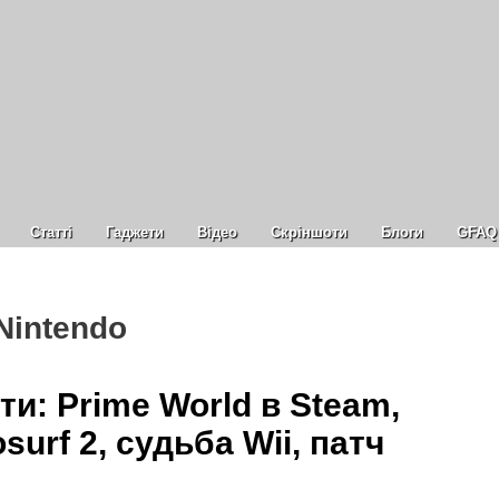
Статті
Гаджети
Відео
Cкріншоти
Блоги
GFAQ
Nintendo
и: Prime World в Steam,
surf 2, судьба Wii, патч