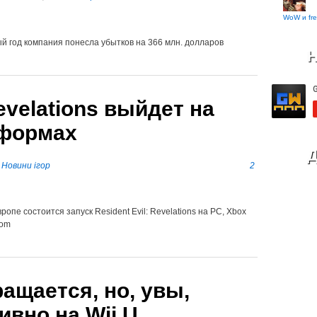
WoW и fre
й год компания понесла убытков на 366 млн. долларов
Н
Revelations выйдет на
тформах
Д
в
Новини ігор
2
опе состоится запуск Resident Evil: Revelations на PC, Xbox
com
ращается, но, увы,
ивно на Wii U