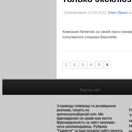
Опубліковано 14.09.2012,
Олег Принс
в
Компания Nintendo на своей пресс-конф
популярного слэшера Bayonetta
1
2
3
4
5
6
Вхід на сайт
З приводу співпраці та розміщення
реклами, пишіть на
П
gamewayua@gmail.com. Ми
“
відповідаємо на цікаві нам листи.
а
Відповідальність за зміст реклами -
h
несе рекламодавець. Рубрика
"Гаджети" та інші розділи сайту можуть
п