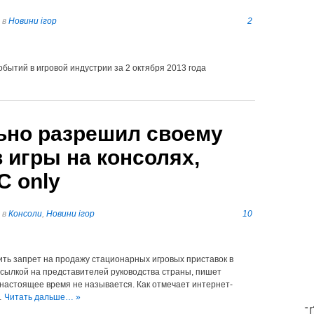
в
Новини ігор
2
обытий в игровой индустрии за 2 октября 2013 года
ьно разрешил своему
в игры на консолях,
C only
в
Консоли
,
Новини ігор
10
ть запрет на продажу стационарных игровых приставок в
ссылкой на представителей руководства страны, пишет
в настоящее время не называется. Как отмечает интернет-
…
Читать дальше… »
T