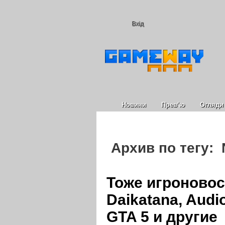
Вхід
Новини
Прев’ю
Огляди
Архив по тегу: 
Тоже игроновост
Daikatana, Audio
GTA 5 и другие