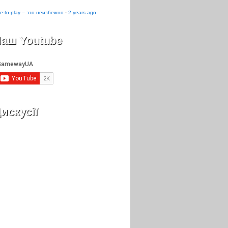
e-to-play – это неизбежно
·
2 years ago
аш Youtube
искусії