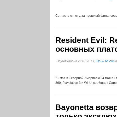
Согласно отчету, за прошлый финансовы
Resident Evil: 
основных пла
Опубліковано 22.01.2013,
Юрий Мисак
21 мая в Северной Америке и 24 мая в Евр
360, Playstation 3 и Wii U, сообщает Cap
Bayonetta возв
только эксклюз