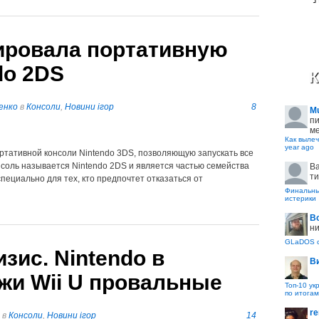
ировала портативную
do 2DS
К
енко
в
Консоли
,
Новини ігор
8
M
пи
ме
Как вылеч
year ago
ртативной консоли Nintendo 3DS, позволяющую запускать все
онсоль называется Nintendo 2DS и является частью семейства
B
ти
пециально для тех, кто предпочтет отказаться от
Финальные
истерики
В
ни
GLaDOS с
зис. Nintendo в
В
жи Wii U провальные
Топ-10 ук
по итогам
re
в
Консоли
,
Новини ігор
14