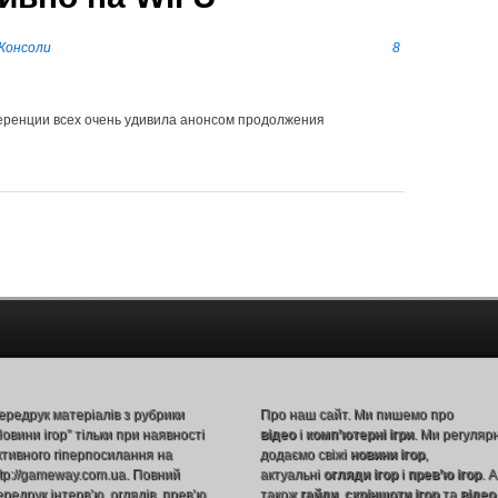
Консоли
8
еренции всех очень удивила анонсом продолжения
ередрук матеріалів з рубрики
Про наш сайт. Ми пишемо про
Новини ігор” тільки при наявності
відео
і
комп’ютерні ігри
. Ми регуляр
ктивного гіперпосилання на
додаємо свіжі
новини ігор
,
ttp://gameway.com.ua. Повний
актуальні
огляди ігор
і
прев’ю ігор
. А
ередрук інтерв’ю, оглядів, прев’ю,
також
гайди
,
скріншоти ігор
та
відео