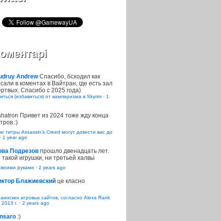
оментарі
udruy Andrew
Спасибо, бсходил как
сали в коментах в Вайтран, где есть зал
ртвых. Спасибо с 2025 года)
иться (избавиться) от вампиризма в Skyrim
·
1
ahatron
Привет из 2024 тоже жду конца
тров :)
 титры Assassin’s Creed могут довести вас до
·
1 year ago
ова Подрезов
прошло двенадцать лет.
 такой игрушки, ни третьей халвьі
воими руками
·
2 years ago
иктор Блажиевский
це класно
раинских игровых сайтов, согласно Alexa Rank
 2013 г.
·
2 years ago
nsaro
:)