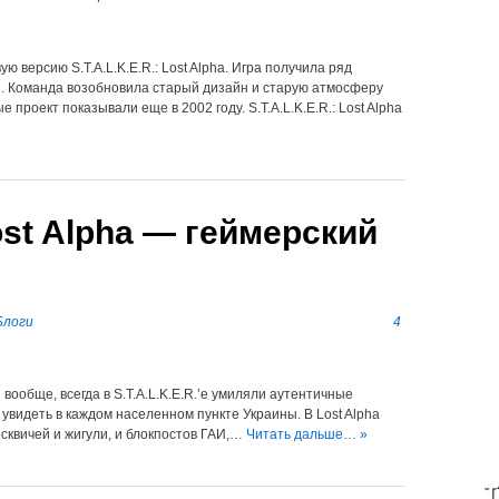
 версию S.T.A.L.K.E.R.: Lost Alpha. Игра получила ряд
. Команда возобновила старый дизайн и старую атмосферу
е проект показывали еще в 2002 году. S.T.A.L.K.E.R.: Lost Alpha
Lost Alpha — геймерский
Блоги
4
 вообще, всегда в S.T.A.L.K.E.R.’е умиляли аутентичные
увидеть в каждом населенном пункте Украины. В Lost Alpha
сквичей и жигули, и блокпостов ГАИ,…
Читать дальше… »
T