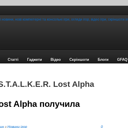
Статті
Гаджети
Відео
Cкріншоти
Блоги
GFAQ
.T.A.L.K.E.R. Lost Alpha
Lost Alpha получила
пин
в
Новини ігор
0