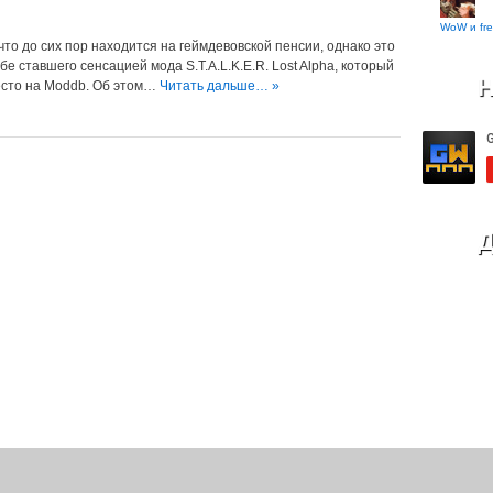
WoW и fre
что до сих пор находится на геймдевовской пенсии, однако это
е ставшего сенсацией мода S.T.A.L.K.E.R. Lost Alpha, который
Н
есто на Moddb. Об этом…
Читать дальше… »
Д