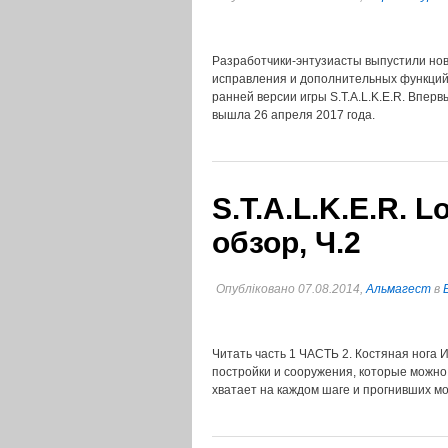
Разработчики-энтузиасты выпустили новую
исправления и дополнительных функций
ранней версии игры S.T.A.L.K.E.R. Впервы
вышла 26 апреля 2017 года.
S.T.A.L.K.E.R. 
обзор, Ч.2
Опубліковано 07.08.2014,
Альмагест
в
Читать часть 1 ЧАСТЬ 2. Костяная нога И
постройки и сооружения, которые можно 
хватает на каждом шаге и прогнивших мо