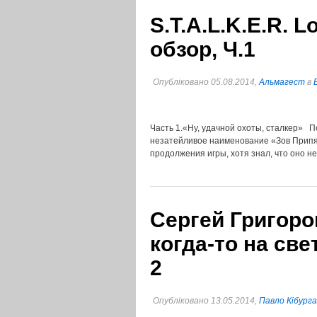
S.T.A.L.K.E.R. 
обзор, Ч.1
Опубліковано 05.08.2014,
Альмагест
в
Часть 1.«Ну, удачной охоты, сталкер» П
незатейливое наименование «Зов Припяти
продолжения игры, хотя знал, что оно н
Сергей Григоро
когда-то на све
2
Опубліковано 13.05.2014,
Павло Кібурга