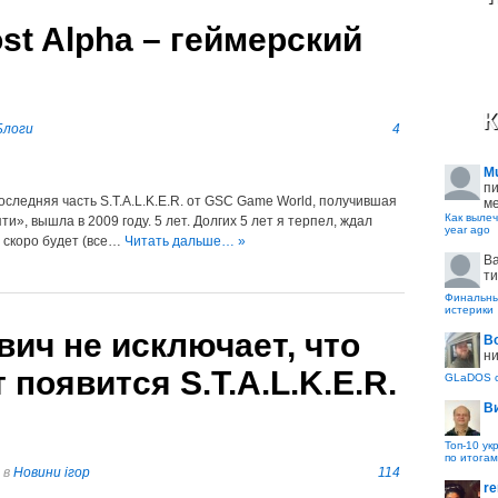
Lost Alpha – геймерский
К
Блоги
4
M
пи
оследняя часть S.T.A.L.K.E.R. от GSC Game World, получившая
ме
Как вылеч
», вышла в 2009 году. 5 лет. Долгих 5 лет я терпел, ждал
year ago
е скоро будет (все…
Читать дальше… »
B
ти
Финальные
истерики
вич не исключает, что
В
ни
т появится S.T.A.L.K.E.R.
GLaDOS с
В
Топ-10 ук
по итогам
в
Новини ігор
114
re