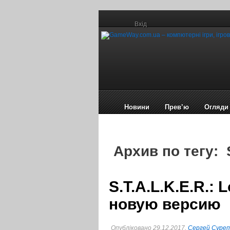
Вхід
Новини
Прев’ю
Огляди
Архив по тегу: S
S.T.A.L.K.E.R.: 
новую версию
Опубліковано 29.12.2017,
Сергей Суре