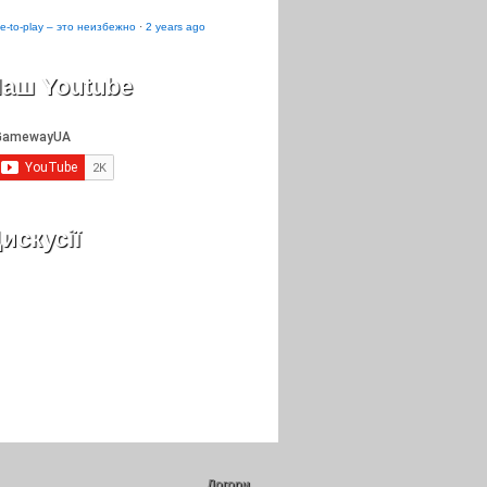
e-to-play – это неизбежно
·
2 years ago
аш Youtube
искусії
Догори