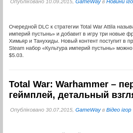
Опубліковано 10.09.2015,
GameWay
в
Новини іг
Очередной DLC к стратегии Total War Attila назы
империй пустынь» и добавит в игру три новые фр
Химьяр и Танухиды. Новый контент поступит в п
Steam набор «Культура империй пустынь» можно 
$5.03.
Total War: Warhammer – п
геймплей, детальный взгл
Опубліковано 30.07.2015,
GameWay
в
Відео ігор