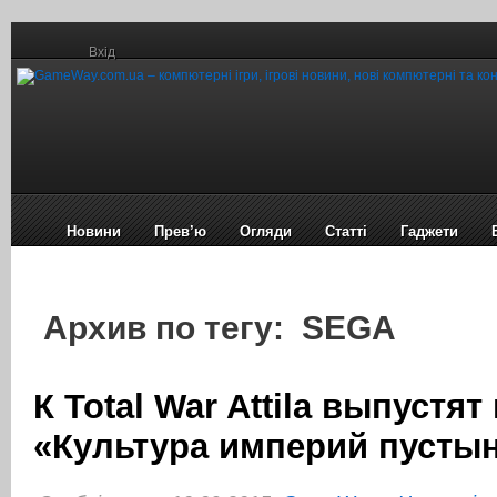
Вхід
Новини
Прев’ю
Огляди
Статті
Гаджети
Архив по тегу: SEGA
К Total War Attila выпустят
«Культура империй пусты