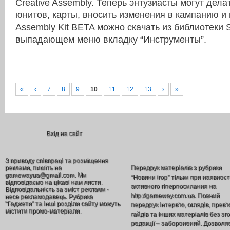
Creative Assembly. Теперь энтузиасты могут дел
юнитов, карты, вносить изменения в кампанию и 
Assembly Kit BETA можно скачать из библиотеки 
выпадающем меню вкладку “Инструменты”.
«
‹
7
8
9
10
11
12
13
›
»
Вхід на сайт
З приводу співпраці та розміщення
реклами, пишіть на
Передрук матеріалів з рубрики
gamewayua@gmail.com. Ми
“Новини ігор” тільки при наявност
відповідаємо на цікаві нам листи.
активного гіперпосилання на
Відповідальність за зміст реклами -
http://gameway.com.ua. Повний
несе рекламодавець. Рубрика
"Гаджети" та інші розділи сайту можуть
передрук інтерв’ю, оглядів, прев’
містити промо-матеріали.
гайдів та інших матеріалів без зг
редакції – заборонений. Дозволя