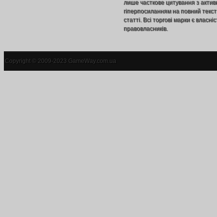
лише часткове цитування з акти
гіперпосиланням на повний текст
статті. Всі торгові марки є власніс
правовласників.
Copyright © 2009-2023 GameWay.com.ua