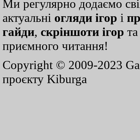
Ми регулярно додаємо св
актуальні
огляди ігор
і
пр
гайди
,
скріншоти ігор
т
приємного читання!
Copyright © 2009-2023 G
проєкту Kiburga