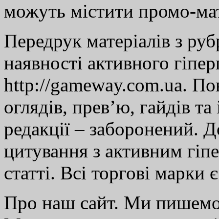
можуть містити промо-мат
Передрук матеріалів з руб
наявності активного гіпе
http://gameway.com.ua. По
оглядів, прев’ю, гайдів та
редакції – заборонений. 
цитування з активним гіп
статті. Всі торгові марки 
Про наш сайт. Ми пишем