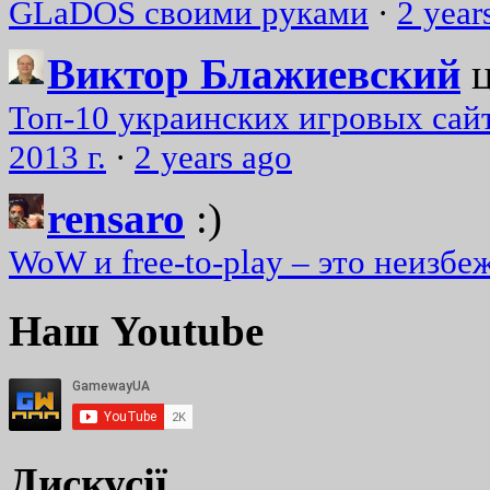
GLaDOS своими руками
·
2 year
Виктор Блажиевский
Топ-10 украинских игровых сайт
2013 г.
·
2 years ago
rensaro
:)
WoW и free-to-play – это неизбе
Наш Youtube
Дискусії