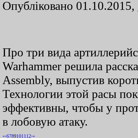
Опубліковано 01.10.2015,
Про три вида артиллерийс
Warhammer решила рассказ
Assembly, выпустив корот
Технологии этой расы по
эффективны, чтобы у про
в лобовую атаку.
«
‹
6
7
8
9
10
11
12
›
»