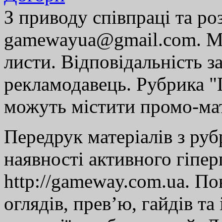
З приводу співпраці та р
gamewayua@gmail.com. Ми
листи. Відповідальність за
рекламодавець. Рубрика "Г
можуть містити промо-мат
Передрук матеріалів з руб
наявності активного гіпе
http://gameway.com.ua. По
оглядів, прев’ю, гайдів та