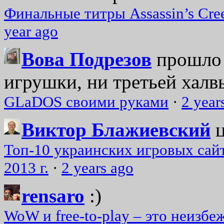
Финальные титры Assassin’s Cre
year ago
Вова Подрезов
прошло 
игрушки, ни третьей халвь
GLaDOS своими руками
·
2 year
Виктор Блажиевский
Топ-10 украинских игровых сайт
2013 г.
·
2 years ago
rensaro
:)
WoW и free-to-play – это неизбе