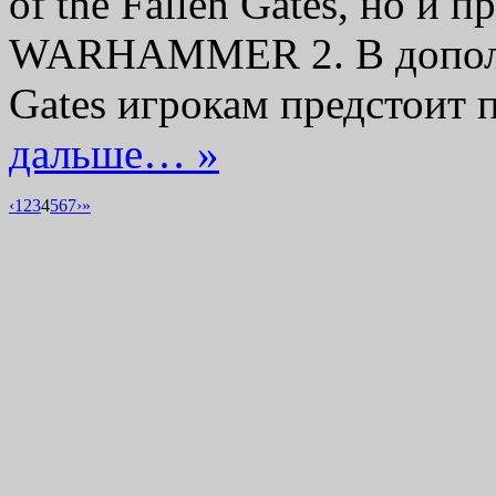
of the Fallen Gates, но и 
WARHAMMER 2. В дополнен
Gates игрокам предстоит
дальше… »
‹
1
2
3
4
5
6
7
›
»