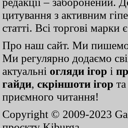
редакції – заборонений. 
цитування з активним гіп
статті. Всі торгові марки 
Про наш сайт. Ми пишем
Ми регулярно додаємо св
актуальні
огляди ігор
і
пр
гайди
,
скріншоти ігор
т
приємного читання!
Copyright © 2009-2023 G
проєкту Kiburga