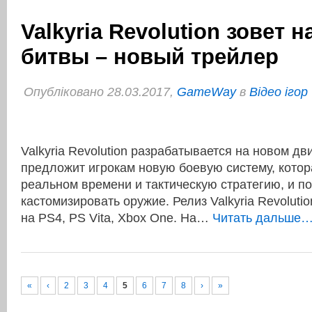
Valkyria Revolution зовет н
битвы – новый трейлер
Опубліковано 28.03.2017,
GameWay
в
Відео ігор
Valkyria Revolution разрабатывается на новом 
предложит игрокам новую боевую систему, котор
реальном времени и тактическую стратегию, и п
кастомизировать оружие. Релиз Valkyria Revoluti
на PS4, PS Vita, Xbox One. На…
Читать дальше…
«
‹
2
3
4
5
6
7
8
›
»