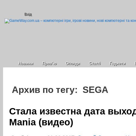
Вхід
Новини
Прев’ю
Огляди
Статті
Гаджети
Архив по тегу: SEGA
Стала известна дата выхо
Mania (видео)