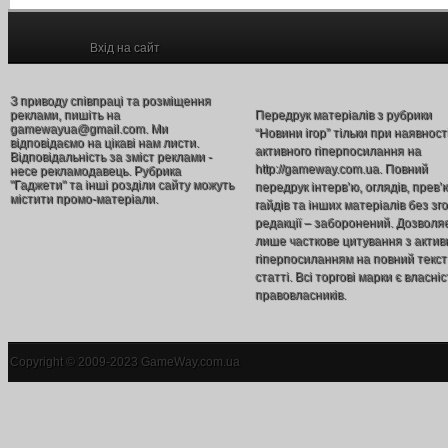
Вхід на сайт
З приводу співпраці та розміщення
реклами, пишіть на
Передрук матеріалів з рубрики
gamewayua@gmail.com. Ми
“Новини ігор” тільки при наявност
відповідаємо на цікаві нам листи.
активного гіперпосилання на
Відповідальність за зміст реклами -
http://gameway.com.ua. Повний
несе рекламодавець. Рубрика
"Гаджети" та інші розділи сайту можуть
передрук інтерв’ю, оглядів, прев’
містити промо-матеріали.
гайдів та інших матеріалів без зг
редакції – заборонений. Дозволя
лише часткове цитування з акти
гіперпосиланням на повний текст
статті. Всі торгові марки є власніс
правовласників.
Copyright © 2009-2023 GameWay.com.ua