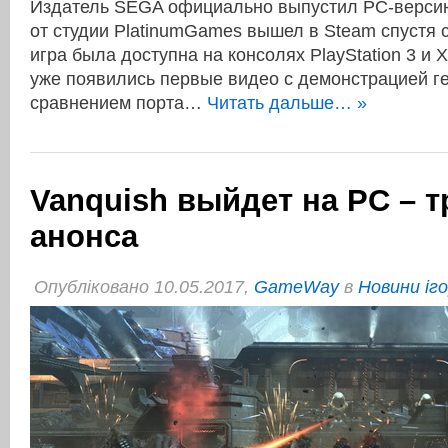
Издатель SEGA официально выпустил PC-версию
от студии PlatinumGames вышел в Steam спустя 
игра была доступна на консолях PlayStation 3 и 
уже появились первые видео с демонстрацией г
сравнением порта…
Читать дальше… »
Vanquish выйдет на PC – 
анонса
Опубліковано 10.05.2017,
GameWay
в
Новини іг