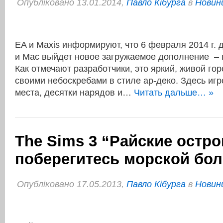
Опубліковано 13.01.2014,
Павло Кібурга
в
Новини
EA и Maxis информируют, что 6 февраля 2014 г. 
и Mac выйдет новое загружаемое дополнение – 
Как отмечают разработчики, это яркий, живой го
своими небоскребами в стиле ар-деко. Здесь иг
места, десятки нарядов и…
Читать дальше… »
The Sims 3 “Райские остро
поберегитесь морской бол
Опубліковано 17.05.2013,
Павло Кібурга
в
Новини