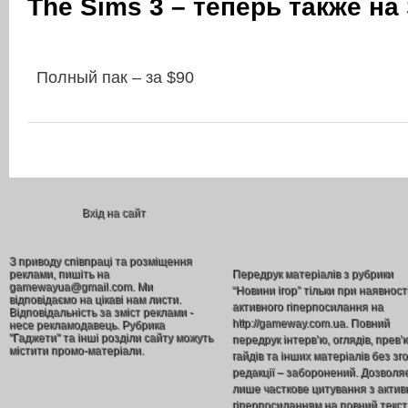
The Sims 3 – теперь также на
Полный пак – за $90
Вхід на сайт
З приводу співпраці та розміщення
реклами, пишіть на
Передрук матеріалів з рубрики
gamewayua@gmail.com. Ми
“Новини ігор” тільки при наявност
відповідаємо на цікаві нам листи.
активного гіперпосилання на
Відповідальність за зміст реклами -
http://gameway.com.ua. Повний
несе рекламодавець. Рубрика
"Гаджети" та інші розділи сайту можуть
передрук інтерв’ю, оглядів, прев’
містити промо-матеріали.
гайдів та інших матеріалів без зг
редакції – заборонений. Дозволя
лише часткове цитування з акти
гіперпосиланням на повний текст