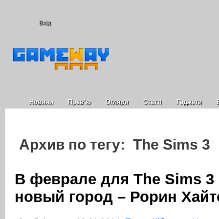
Вхід
Новини
Прев’ю
Огляди
Статті
Гаджети
Архив по тегу: The Sims 3
В феврале для The Sims 3
новый город – Рорин Хайт