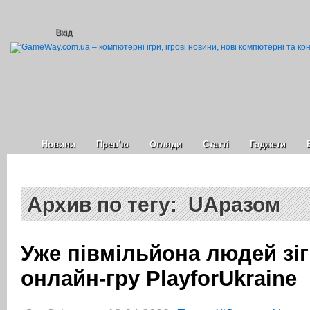
Вхід
Новини
Прев’ю
Огляди
Статті
Гаджети
Архив по тегу: UAразом
Уже півмільйона людей зі
онлайн-гру PlayforUkraine