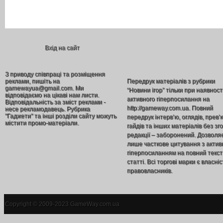
Вхід на сайт
З приводу співпраці та розміщення
реклами, пишіть на
Передрук матеріалів з рубрики
gamewayua@gmail.com. Ми
“Новини ігор” тільки при наявност
відповідаємо на цікаві нам листи.
активного гіперпосилання на
Відповідальність за зміст реклами -
http://gameway.com.ua. Повний
несе рекламодавець. Рубрика
"Гаджети" та інші розділи сайту можуть
передрук інтерв’ю, оглядів, прев’
містити промо-матеріали.
гайдів та інших матеріалів без зг
редакції – заборонений. Дозволя
лише часткове цитування з акти
гіперпосиланням на повний текст
статті. Всі торгові марки є власніс
правовласників.
Copyright © 2009-2023 GameWay.com.ua