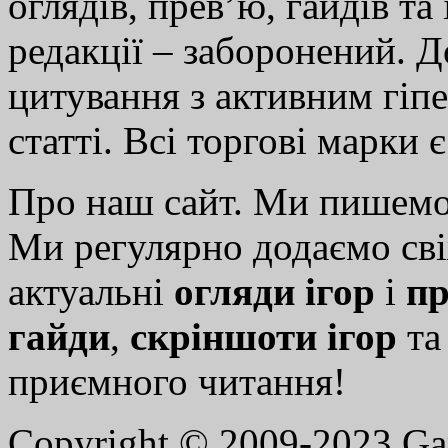
оглядів, прев’ю, гайдів та
редакції – заборонений. 
цитування з активним гіп
статті. Всі торгові марки 
Про наш сайт. Ми пишем
Ми регулярно додаємо св
актуальні
огляди ігор
і
пр
гайди
,
скріншоти ігор
т
приємного читання!
Copyright © 2009-2023 G