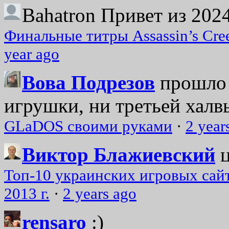
Bahatron
Привет из 2024
Финальные титры Assassin’s Cre
year ago
Вова Подрезов
прошло 
игрушки, ни третьей халвь
GLaDOS своими руками
·
2 year
Виктор Блажиевский
Топ-10 украинских игровых сайт
2013 г.
·
2 years ago
rensaro
:)