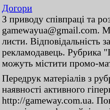
Догори
З приводу співпраці та р
gamewayua@gmail.com. Ми
листи. Відповідальність за
рекламодавець. Рубрика "Г
можуть містити промо-мат
Передрук матеріалів з руб
наявності активного гіпе
http://gameway.com.ua. По