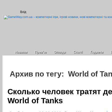
Вхід
Новини
Прев’ю
Огляди
Статті
Гаджети
Архив по тегу: World of Ta
Сколько человек тратят де
World of Tanks