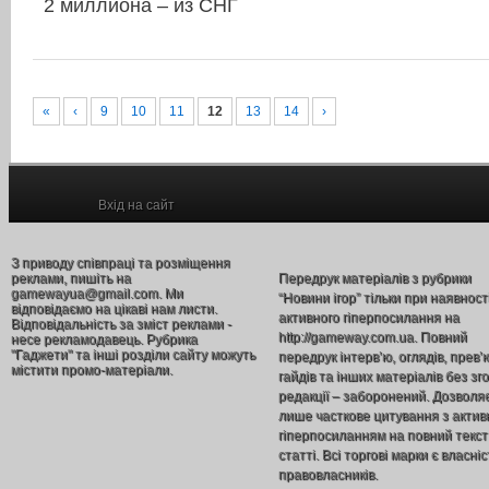
2 миллиона – из СНГ
«
‹
9
10
11
12
13
14
›
Вхід на сайт
З приводу співпраці та розміщення
реклами, пишіть на
Передрук матеріалів з рубрики
gamewayua@gmail.com. Ми
“Новини ігор” тільки при наявност
відповідаємо на цікаві нам листи.
активного гіперпосилання на
Відповідальність за зміст реклами -
http://gameway.com.ua. Повний
несе рекламодавець. Рубрика
"Гаджети" та інші розділи сайту можуть
передрук інтерв’ю, оглядів, прев’
містити промо-матеріали.
гайдів та інших матеріалів без зг
редакції – заборонений. Дозволя
лише часткове цитування з акти
гіперпосиланням на повний текст
статті. Всі торгові марки є власніс
правовласників.