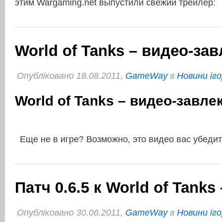
этим Wargaming.net выпустили свежий трейлер:
World of Tanks – видео-за
Опубліковано 18.08.2011,
GameWay
в
Новини іго
World of Tanks – видео-завле
Еще не в игре? Возможно, это видео вас убедит
Патч 0.6.5 к World of Tanks
Опубліковано 30.06.2011,
GameWay
в
Новини іго